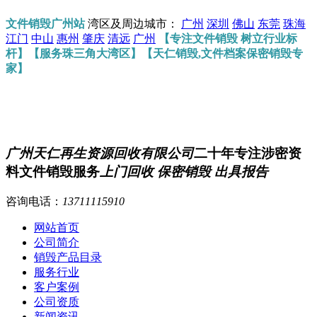
文件销毁广州站
湾区及周边城市：
广州
深圳
佛山
东莞
珠海
江门
中山
惠州
肇庆
清远
广州
【专注文件销毁 树立行业标
杆】【服务珠三角大湾区】【天仁销毁,文件档案保密销毁专
家】
广州天仁再生资源回收有限公司
二十年专注涉密资
料文件销毁服务
上门回收 保密销毁 出具报告
咨询电话：
13711115910
网站首页
公司简介
销毁产品目录
服务行业
客户案例
公司资质
新闻资讯