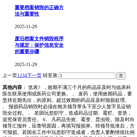
重要档案销毁的正确方
法与重要性
2025-11-29
废旧档案文件销毁程序
与规定：保护信息安全
的重要步骤
2025-11-29
上一页
1
2
3
4
下一页
转至第
其他内容
： 览表》，效期不满三个月的药品应及时与临床科
医生联系使用或医药公司更换。 、 发药，使用效期药品，要
坚持近期先出，的原则。超过效期的药品应及时报损处理。
、 报损药品销毁时必须在相关领导带头下至少人签字见证销
毁全过程。 、 若因玩忽职守，造成药品过期、霉烂、变质，
追究保管员责任。 6、 凡药品失效、霉变、昆虫咬。除及时向
领导汇报外，应查明原因，再填写报损单。经领导批准后，方
可报损。若因在工作中玩忽职守造成者，负责人要酌情按比例