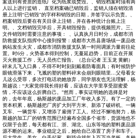
案送到有资质的造纸厂化为纸浆或焚毁。、销毁档案时须有两
人以上进行监销， 直至档案确已销毁后，监销人须在销毁清
册上注明“已销毁”的字样和销毁的日期，并签字以示负责。、
档案销毁后要在有关目录上注销，并在各种统计台账上注
明。、文档销毁完毕后，开具销毁报告，提供视频照片。三、
文件销毁时需要注意的事项： 、认真执月日时分，成都市消
防救援支队指挥中心接到报警：成都市大邑县唐场镇一废品收
购站发生火灾，成都市消防救援支队第一时间调派力量前往处
置。时6分，火势基本得到控制，无蔓延趋势，目前正在开展
灭火救援工作，无人员伤亡报告。（总台记者 王玉龙 黄鹂）
碎末儿飞入口鼻，不得不时时刻刻戴着防毒面具；有时候防护
眼镜滑落下来，飞溅的塑的塑料碎末会崩到眼睛里…父母看女
儿这么受罪，多次打电话劝她放弃，同学朋友也无法理解，杨
斯越说：“大家觉得我长得好看，应该在大学里享受甜蜜爱
情，不应该这么折腾自己。”然而，事实证明她的选择是对
的，去年年底，杨斯越的废品加工厂年收入多万。有了一定的
资本积累，杨斯越把厂房扩大到平方米、新添了破碎机、一辆
叉车、一辆货车，又增添了雇佣了工人。经过不懈地努力，杨
斯越的加工厂的销售范围已经遍布全国多个省市，货源地也不
仅限于合肥，每天都有江、浙、湖北、山东等地的塑料废品源
源不断的运来。事业稳定之后，她给自己添置了房子和车子。
后大学生、美女、白手起家、刚毕业就年入百万当老板，各种