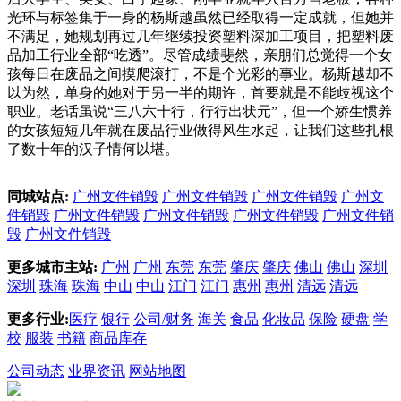
光环与标签集于一身的杨斯越虽然已经取得一定成就，但她并
不满足，她规划再过几年继续投资塑料深加工项目，把塑料废
品加工行业全部“吃透”。尽管成绩斐然，亲朋们总觉得一个女
孩每日在废品之间摸爬滚打，不是个光彩的事业。杨斯越却不
以为然，单身的她对于另一半的期许，首要就是不能歧视这个
职业。老话虽说“三八六十行，行行出状元”，但一个娇生惯养
的女孩短短几年就在废品行业做得风生水起，让我们这些扎根
了数十年的汉子情何以堪。
同城站点:
广州文件销毁
广州文件销毁
广州文件销毁
广州文
件销毁
广州文件销毁
广州文件销毁
广州文件销毁
广州文件销
毁
广州文件销毁
更多城市主站:
广州
广州
东莞
东莞
肇庆
肇庆
佛山
佛山
深圳
深圳
珠海
珠海
中山
中山
江门
江门
惠州
惠州
清远
清远
更多行业:
医疗
银行
公司/财务
海关
食品
化妆品
保险
硬盘
学
校
服装
书籍
商品库存
公司动态
业界资讯
网站地图