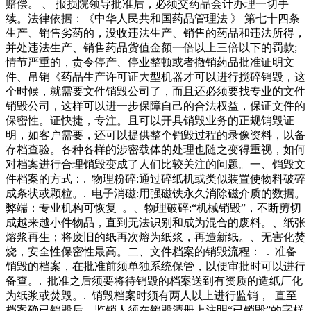
赔偿。 、 报损院领导批准后，必须交药品会计办理一切手
续。法律依据：《中华人民共和国药品管理法 》 第七十四条
生产、销售劣药的，没收违法生产、销售的药品和违法所得，
并处违法生产、销售药品货值金额一倍以上三倍以下的罚款;
情节严重的，责令停产、停业整顿或者撤销药品批准证明文
件、吊销《药品生产许可证大型机器才可以进行搅碎销毁，这
个时候，就需要文件销毁公司了，而且还必须要找专业的文件
销毁公司，这样可以进一步保障自己的合法权益，保证文件的
保密性。证快捷，专注。且可以开具销毁业务的正规销毁证
明，如客户需要，还可以提供整个销毁过程的录像资料，以备
存档查验。各种各样的涉密载体的处理也随之变得重视，如何
对档案进行合理销毁变成了人们比较关注的问题。一、销毁文
件档案的方式：. 物理粉碎:通过碎纸机或类似装置使物料破碎
成条状或颗粒。. 电子消磁:用强磁铁永久消除磁介质的数据。
弊端：专业机构可恢复 。、物理破碎:“机械销毁”，不断剪切
成越来越小件物品，直到无法识别和成为混合的废料。、纸张
熔浆再生；将废旧的纸再次熔为纸浆，再造新纸。、无害化焚
烧，安全性保密性最高。二、文件档案的销毁流程： . 准备
销毁的档案，在批准前须单独系统保管，以便审批时可以进行
备查。. 批准之后须要将待销毁的档案送到有资质的造纸厂化
为纸浆或焚毁。. 销毁档案时须有两人以上进行监销， 直至
档案确已销毁后，监销人须在销毁清册上注明“已销毁”的字样