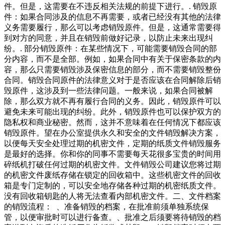
件。但是，这需要在不违反相关法规的前提下进行。. 销毁原
件：如果合同涉及的信息不再需要，或者已经没有其他的法律
义务需要履行，那么可以考虑销毁原件。但是，这通常需要得
到对方的同意，并且在销毁前做好记录，以防止未来出现纠
纷。. 部分销毁原件：在某些情况下，可能需要销毁合同的部
分内容，而不是全部。例如，如果合同中有关于保密条款的内
容，那么只需要销毁涉及保密信息的部分，而不需要销毁整份
合同。销毁合同原件的法律意义对于是否应该在合同解除后销
毁原件，这涉及到一些法律问题。一般来说，如果合同被解
除，那么双方就不再有履行合同的义务。因此，销毁原件可以
避免未来可能出现的纠纷。此外，销毁原件也可以保护双方的
隐私权和商业秘密。然而，这并不意味着在任何情况下都应该
销毁原件。望在办公室提供永久和安全的文件销毁解决方案，
以便每天安全处理过期的机密文件，定期的纸质文件销毁服务
是最好的选择。你和你的同事不需要每天花很多宝贵的时间用
碎纸机打破任何过期的机密文件。文件销毁公司建议您将过期
的机密文件废纸存储在锁定的回收箱中。这些机密文件的回收
箱是专门定制的，可以安全地存储各种过期的机密纸质文件。
没有回收箱钥匙的人将无法查看内部机密文件。二、文件档案
的销毁流程： 、准备销毁的档案，在批准前须单独系统保
管，以便审批时可以进行备查。、批准之后须要将待销毁的档