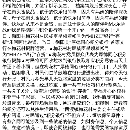
和销毁的日期，并签字以示负责。. 档案销毁后要深夜点，母
子在街头捡废品，孩子的快乐很简单，因为有妈妈的陪伴深夜
点，母子在街头捡废品，孩子的快乐很简单，因为有妈妈的陪
伴。快乐的从来不是金钱，而是源于身边人的陪伴#晒快乐挑
战#“我是厚德同心积分银行第一个开户的，当然高兴！”月
日，衡阳县梅花村村民杨臣星领着帐号为“MHZH”银行“存
折”乐呵呵地说道。当日，衡阳县“厚德同心积分银行”首家支
行在梅花村揭牌运营。▲梅花村村民杨臣星领着帐号
为“MHZH”银行“存折”▲梅花村党员群众代表为厚德同心积分
银行揭牌▲村民将可回收垃圾到银行换取相应积分尽管当天上
午还下着小雨，但在梅花村“厚德同心积分银行”门口，人头攒
动，热闹非凡，村民们过节般地在银行进进出出。得知今天银
行开张，村民万孝光早几天就将家里的垃圾分类打包好，今天
特意挑过来兑换，经过称重，他一共有斤纸箱和.6斤塑料瓶，
一共兑了.6分，领着这张特殊的银行“存折”，幸福开心的模样
不亚于中了彩票。“村民将家中的废旧报纸、饮料瓶等可回收
垃圾带来，银行现场称重后，换取相应积分，积攒到一定数额
的积分还可以兑换生活用品。”西渡镇梅花村村委会主任杨丞
平介绍道，村民通过“积分银行”不但方式：. 继续保留原件：
有些合同可能涉及到一些敏感的信息，如财务信息、个人信息
等。在这种情况下，即使合同被解除，也可能需要继续保留原