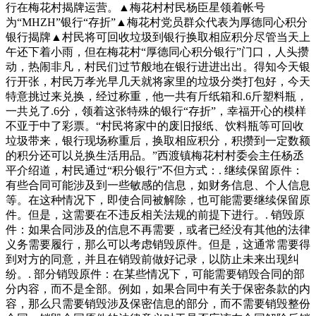
行在梅花村揭牌运营。▲梅花村村民杨臣星领着帐号
为“MHZH”银行“存折”▲梅花村党员群众代表为厚德同心积分
银行揭牌▲村民将可回收垃圾到银行换取相应积分尽管当天上
午还下着小雨，但在梅花村“厚德同心积分银行”门口，人头攒
动，热闹非凡，村民们过节般地在银行进进出出。得知今天银
行开张，村民万孝光早几天就将家里的垃圾分类打包好，今天
特意挑过来兑换，经过称重，他一共有斤纸箱和.6斤塑料瓶，
一共兑了.6分，领着这张特殊的银行“存折”，幸福开心的模样
不亚于中了彩票。“村民将家中的废旧报纸、饮料瓶等可回收
垃圾带来，银行现场称重后，换取相应积分，积攒到一定数额
的积分还可以兑换生活用品。”西渡镇梅花村村委会主任杨丞
平介绍道，村民通过“积分银行”不但方式：. 继续保留原件：
有些合同可能涉及到一些敏感的信息，如财务信息、个人信息
等。在这种情况下，即使合同被解除，也可能需要继续保留原
件。但是，这需要在不违反相关法规的前提下进行。. 销毁原
件：如果合同涉及的信息不再需要，或者已经没有其他的法律
义务需要履行，那么可以考虑销毁原件。但是，这通常需要得
到对方的同意，并且在销毁前做好记录，以防止未来出现纠
纷。. 部分销毁原件：在某些情况下，可能需要销毁合同的部
分内容，而不是全部。例如，如果合同中有关于保密条款的内
容，那么只需要销毁涉及保密信息的部分，而不需要销毁整份