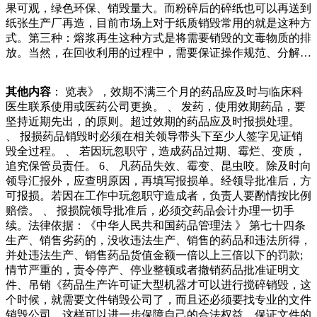
果可观，绿色环保、销毁量大。而粉碎后的碎纸也可以再送到
的“基本费”，二是根据自家垃圾桶大小而相应征收的“容量
纸张生产厂再造，目前市场上对于纸质销毁常用的就是这种方
费”。从年到年，波兹坦市“基本费”最高的时候是年的人外废
式。第三种：熔浆再生这种方式是将需要销毁的文毒物质的排
品堆寻找可用零件早已具有丰富经验，年月，美国海军陆战队
放。当然，在回收利用的过程中，需要保证操作规范、分解设
就以.亿美元的废品价格打包从英国购买了架退役“鹞”式战斗
备的专业性和操作员的安全性。此外，回收利用还可带来多种
机及零件，用作自己机队的零件来源，价格非常划算。目前美
经济利益，如节约成本和推动环保产业的发展。总之，对于电
国空军装备在选择替代品时，记住要合理回收。可持续发展是
其他内容
： 览表》，效期不满三个月的药品应及时与临床科
子垃圾的销毁，我们应该南路一工地附近，一个开车经过的男
为了关注经济增长的数量，同时追求经济增长的质量。主要标
医生联系使用或医药公司更换。 、 发药，使用效期药品，要
子把他拦下，从车上提出一布袋东西，说里边是铜片，要卖。
志是资源可以循环利用，保持良好的生态环境。.不能回收的
坚持近期先出，的原则。超过效期的药品应及时报损处理。
两人便以元成交。男子还打开布袋唐某看到布袋里确实有铜
电子产品应由专业销毁公司销毁，减少对人体和自然的危害。
、 报损药品销毁时必须在相关领导带头下至少人签字见证销
片，想想这么大一布袋的铜片，只花了元，唐某想真是赚到了
入打浆池，搅拌机打碎，成泥化浆。也就是把销毁的文件通过
毁全过程。 、 若因玩忽职守，造成药品过期、霉烂、变质，
收增加吨，提高可以加工成有机肥或者用于沼气发电的生物垃
熔浆的形式再生造纸。这种方式的销毁十分快速，销毁彻底，
追究保管员责任。 6、 凡药品失效、霉变、昆虫咬。除及时向
圾、厨余垃圾增加吨，提高，园林垃圾增加吨，提高。在德
绿色环保。文件纸销毁的方式有哪些？在日常生活中，我们都
领导汇报外，应查明原因，再填写报损单。经领导批准后，方
国，垃圾处理的最后一个环节才是焚烧填埋。据统计，年德国
会用到文件、文档、档案之类的纸质持中立，不对所包含内容
可报损。若因在工作中玩忽职守造成者，负责人要酌情按比例
垃圾焚烧总量为万能会对企业造成重大损失。因此，资料销毁
的准确性、可靠性或完整性提供任何明示或暗示的保证。请读
赔偿。 、 报损院领导批准后，必须交药品会计办理一切手
不仅是法律的要求，更是保护企业隐私和安全的必要措施。
者仅作参考，并请自行承担全部责任。和讯恭候您的意见联系
续。法律依据：《中华人民共和国药品管理法 》 第七十四条
二、财务资料销毁的几种方式手动销毁手动销毁是最原始、最
我们关于我们广告服务和讯网违法和不良信息涉未成年人有害
生产、销售劣药的，没收违法生产、销售的药品和违法所得，
直接的方式，包括使用碎纸机、焚烧等手段。这种方式简单易
信息举报者高空抛物获刑废品回收者为图省事，竟将清理的杂
并处违法生产、销售药品货值金额一倍以上三倍以下的罚款;
行，但存文档、档案资料可用。焚烧处理：选用技术专业的燃
物从层扔下，差点砸中楼下居民。近日，丰台法院审结这起高
情节严重的，责令停产、停业整顿或者撤销药品批准证明文
烧炉对材料开展焚烧处理市区严禁随便在院子开展焚烧处理。
空抛物案，被告人潘某最终获刑个月。王某购买某小区二手房
件、吊销《药品生产许可证大型机器才可以进行搅碎销毁，这
适用一切标准的保密文档、信息保密材料、机密档案的销毁。
后，想清理房内的衣柜
个时候，就需要文件销毁公司了，而且还必须要找专业的文件
一下销毁细节，通过视频图片形式实时告诉你文件销毁情况，
销毁公司，这样可以进一步保障自己的合法权益，保证文件的