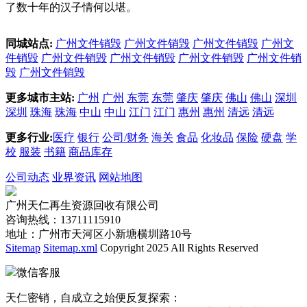
了数十年的汉子情何以堪。
同城站点:
广州文件销毁
广州文件销毁
广州文件销毁
广州文
件销毁
广州文件销毁
广州文件销毁
广州文件销毁
广州文件销
毁
广州文件销毁
更多城市主站:
广州
广州
东莞
东莞
肇庆
肇庆
佛山
佛山
深圳
深圳
珠海
珠海
中山
中山
江门
江门
惠州
惠州
清远
清远
更多行业:
医疗
银行
公司/财务
海关
食品
化妆品
保险
硬盘
学
校
服装
书籍
商品库存
公司动态
业界资讯
网站地图
广州天仁再生资源回收有限公司
咨询热线：13711115910
地址：广州市天河区小新塘横圳路10号
Sitemap
Sitemap.xml
Copyright 2025 All Rights Reserved
微信客服
天仁密销，自成立之始便反复探索：