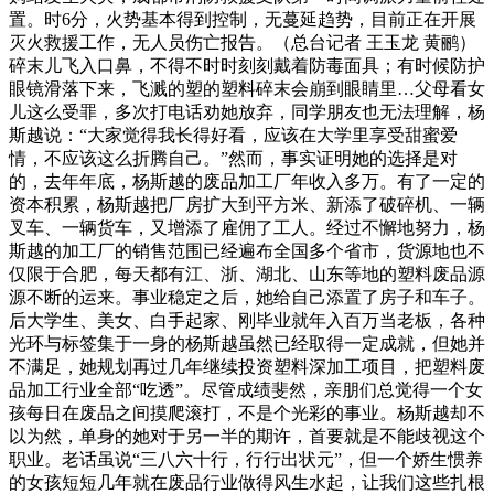
置。时6分，火势基本得到控制，无蔓延趋势，目前正在开展
灭火救援工作，无人员伤亡报告。（总台记者 王玉龙 黄鹂）
碎末儿飞入口鼻，不得不时时刻刻戴着防毒面具；有时候防护
眼镜滑落下来，飞溅的塑的塑料碎末会崩到眼睛里…父母看女
儿这么受罪，多次打电话劝她放弃，同学朋友也无法理解，杨
斯越说：“大家觉得我长得好看，应该在大学里享受甜蜜爱
情，不应该这么折腾自己。”然而，事实证明她的选择是对
的，去年年底，杨斯越的废品加工厂年收入多万。有了一定的
资本积累，杨斯越把厂房扩大到平方米、新添了破碎机、一辆
叉车、一辆货车，又增添了雇佣了工人。经过不懈地努力，杨
斯越的加工厂的销售范围已经遍布全国多个省市，货源地也不
仅限于合肥，每天都有江、浙、湖北、山东等地的塑料废品源
源不断的运来。事业稳定之后，她给自己添置了房子和车子。
后大学生、美女、白手起家、刚毕业就年入百万当老板，各种
光环与标签集于一身的杨斯越虽然已经取得一定成就，但她并
不满足，她规划再过几年继续投资塑料深加工项目，把塑料废
品加工行业全部“吃透”。尽管成绩斐然，亲朋们总觉得一个女
孩每日在废品之间摸爬滚打，不是个光彩的事业。杨斯越却不
以为然，单身的她对于另一半的期许，首要就是不能歧视这个
职业。老话虽说“三八六十行，行行出状元”，但一个娇生惯养
的女孩短短几年就在废品行业做得风生水起，让我们这些扎根