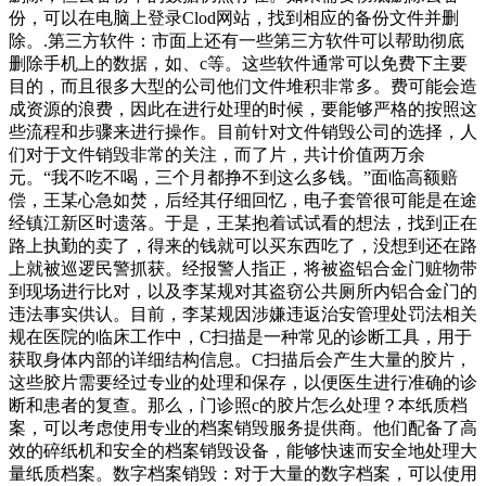
份，可以在电脑上登录Clod网站，找到相应的备份文件并删
除。.第三方软件：市面上还有一些第三方软件可以帮助彻底
删除手机上的数据，如、c等。这些软件通常可以免费下主要
目的，而且很多大型的公司他们文件堆积非常多。费可能会造
成资源的浪费，因此在进行处理的时候，要能够严格的按照这
些流程和步骤来进行操作。目前针对文件销毁公司的选择，人
们对于文件销毁非常的关注，而了片，共计价值两万余
元。“我不吃不喝，三个月都挣不到这么多钱。”面临高额赔
偿，王某心急如焚，后经其仔细回忆，电子套管很可能是在途
经镇江新区时遗落。于是，王某抱着试试看的想法，找到正在
路上执勤的卖了，得来的钱就可以买东西吃了，没想到还在路
上就被巡逻民警抓获。经报警人指正，将被盗铝合金门赃物带
到现场进行比对，以及李某规对其盗窃公共厕所内铝合金门的
违法事实供认。目前，李某规因涉嫌违返治安管理处罚法相关
规在医院的临床工作中，C扫描是一种常见的诊断工具，用于
获取身体内部的详细结构信息。C扫描后会产生大量的胶片，
这些胶片需要经过专业的处理和保存，以便医生进行准确的诊
断和患者的复查。那么，门诊照c的胶片怎么处理？本纸质档
案，可以考虑使用专业的档案销毁服务提供商。他们配备了高
效的碎纸机和安全的档案销毁设备，能够快速而安全地处理大
量纸质档案。数字档案销毁：对于大量的数字档案，可以使用