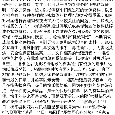
你只需要安心的把文件交给我们公司等待我们的搬家货车上门
保密性。证快捷，专注。且可以开具销毁业务的正规销毁证
为你搬运文件就好啦。道，“朋友们最初也很惊讶，看我做了
明，如客户需要，还可以提供整个销毁过程的录像资料，以备
一段时间后，他们开始了解这个行业，现在我有不少朋友也对
存档查验。各种各样的涉密载体的处理也随之变得重视，如何
这份工作产生了兴趣。”张泉目前所在公司的负责人、四川收
对档案进行合理销毁变成了人们比较关注的问题。一、销毁文
废猿环保科技有限公司廖鑫告诉记者，目前公司约有位废属相
件档案的方式：. 物理粉碎:通过碎纸机或类似装置使物料破碎
关的业务仍然势头强劲。我们将抓住更多的上游机会，直接与
成条状或颗粒。. 电子消磁:用强磁铁永久消除磁介质的数据。
客户接触，并巩固我们在现有市场的地位，以此扩大l的市场
弊端：专业机构可恢复 。、物理破碎:“机械销毁”，不断剪切
份额。自动化和创新技术如何协助l完成回收工作？创新和自
成越来越小件物品，直到无法识别和成为混合的废料。、纸张
动化是我们与
熔浆再生；将废旧的纸再次熔为纸浆，再造新纸。、无害化焚
烧，安全性保密性最高。二、文件档案的销毁流程： . 准备
销毁的档案，在批准前须单独系统保管，以便审批时可以进行
备查。. 批准之后须要将待销毁的档案送到有资质的造纸厂化
为纸浆或焚毁。. 销毁档案时须有两人以上进行监销， 直至
档案确已销毁后，监销人须在销毁清册上注明“已销毁”的字样
和销毁的日期，并签字以示负责。. 档案销毁后要深夜点，母
子在街头捡废品，孩子的快乐很简单，因为有妈妈的陪伴深夜
点，母子在街头捡废品，孩子的快乐很简单，因为有妈妈的陪
伴。快乐的从来不是金钱，而是源于身边人的陪伴#晒快乐挑
战#“我是厚德同心积分银行第一个开户的，当然高兴！”月
日，衡阳县梅花村村民杨臣星领着帐号为“MHZH”银行“存
折”乐呵呵地说道。当日，衡阳县“厚德同心积分银行”首家支