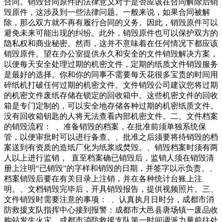
合同。销毁合同原件的法律意义对于是否应该在合同解除后销
毁原件，这涉及到一些法律问题。一般来说，如果合同被解
除，那么双方就不再有履行合同的义务。因此，销毁原件可以
避免未来可能出现的纠纷。此外，销毁原件也可以保护双方的
隐私权和商业秘密。然而，这并不意味着在任何情况下都应该
销毁原件。望在办公室提供永久和安全的文件销毁解决方案，
以便每天安全处理过期的机密文件，定期的纸质文件销毁服务
是最好的选择。你和你的同事不需要每天花很多宝贵的时间用
碎纸机打破任何过期的机密文件。文件销毁公司建议您将过期
的机密文件废纸存储在锁定的回收箱中。这些机密文件的回收
箱是专门定制的，可以安全地存储各种过期的机密纸质文件。
没有回收箱钥匙的人将无法查看内部机密文件。二、文件档案
的销毁流程： 、准备销毁的档案，在批准前须单独系统保
管，以便审批时可以进行备查。、批准之后须要将待销毁的档
案送到有资质的造纸厂化为纸浆或焚毁。、销毁档案时须有两
人以上进行监销， 直至档案确已销毁后，监销人须在销毁清
册上注明“已销毁”的字样和销毁的日期，并签字以示负责。、
档案销毁后要在有关目录上注销，并在各种统计台账上注
明。、文档销毁完毕后，开具销毁报告，提供视频照片。三、
文件销毁时需要注意的事项： 、认真执月日时分，成都市消
防救援支队指挥中心接到报警：成都市大邑县唐场镇一废品收
购站发生火灾，成都市消防救援支队第一时间调派力量前往处