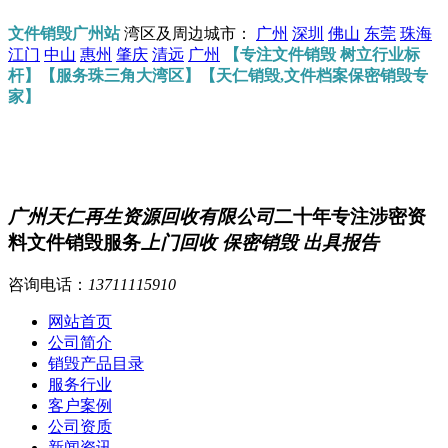
文件销毁广州站
湾区及周边城市：
广州
深圳
佛山
东莞
珠海
江门
中山
惠州
肇庆
清远
广州
【专注文件销毁 树立行业标
杆】【服务珠三角大湾区】【天仁销毁,文件档案保密销毁专
家】
广州天仁再生资源回收有限公司
二十年专注涉密资
料文件销毁服务
上门回收 保密销毁 出具报告
咨询电话：
13711115910
网站首页
公司简介
销毁产品目录
服务行业
客户案例
公司资质
新闻资讯