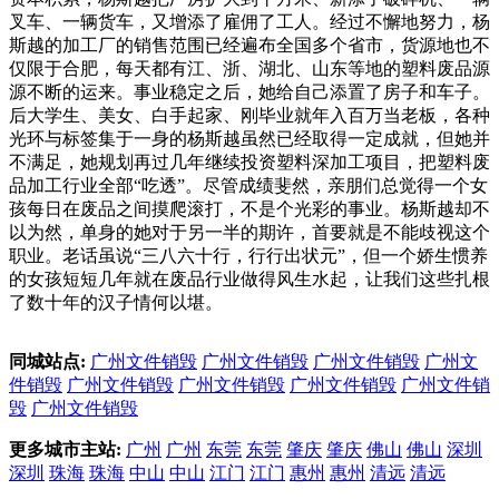
叉车、一辆货车，又增添了雇佣了工人。经过不懈地努力，杨
斯越的加工厂的销售范围已经遍布全国多个省市，货源地也不
仅限于合肥，每天都有江、浙、湖北、山东等地的塑料废品源
源不断的运来。事业稳定之后，她给自己添置了房子和车子。
后大学生、美女、白手起家、刚毕业就年入百万当老板，各种
光环与标签集于一身的杨斯越虽然已经取得一定成就，但她并
不满足，她规划再过几年继续投资塑料深加工项目，把塑料废
品加工行业全部“吃透”。尽管成绩斐然，亲朋们总觉得一个女
孩每日在废品之间摸爬滚打，不是个光彩的事业。杨斯越却不
以为然，单身的她对于另一半的期许，首要就是不能歧视这个
职业。老话虽说“三八六十行，行行出状元”，但一个娇生惯养
的女孩短短几年就在废品行业做得风生水起，让我们这些扎根
了数十年的汉子情何以堪。
同城站点:
广州文件销毁
广州文件销毁
广州文件销毁
广州文
件销毁
广州文件销毁
广州文件销毁
广州文件销毁
广州文件销
毁
广州文件销毁
更多城市主站:
广州
广州
东莞
东莞
肇庆
肇庆
佛山
佛山
深圳
深圳
珠海
珠海
中山
中山
江门
江门
惠州
惠州
清远
清远