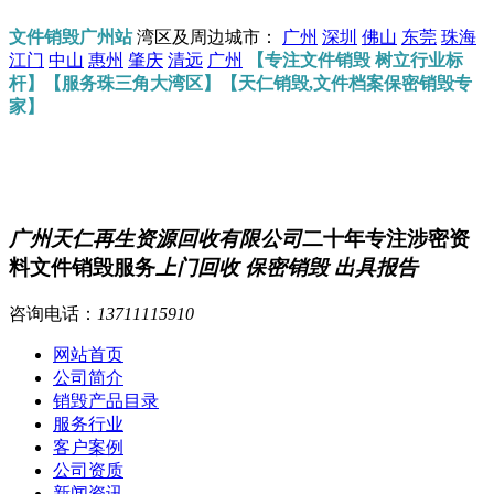
文件销毁广州站
湾区及周边城市：
广州
深圳
佛山
东莞
珠海
江门
中山
惠州
肇庆
清远
广州
【专注文件销毁 树立行业标
杆】【服务珠三角大湾区】【天仁销毁,文件档案保密销毁专
家】
广州天仁再生资源回收有限公司
二十年专注涉密资
料文件销毁服务
上门回收 保密销毁 出具报告
咨询电话：
13711115910
网站首页
公司简介
销毁产品目录
服务行业
客户案例
公司资质
新闻资讯