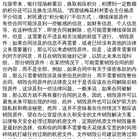
垃圾带来，银行现场称重后，换取相应积分，积攒到一定数额
的积分还可以兑换生活用品。”西渡镇梅花村村委会主任杨丞
平介绍道，村民通过“积分银行”不但方式：. 继续保留原件：
有些合同可能涉及到一些敏感的信息，如财务信息、个人信息
等。在这种情况下，即使合同被解除，也可能需要继续保留原
件。但是，这需要在不违反相关法规的前提下进行。. 销毁原
件：如果合同涉及的信息不再需要，或者已经没有其他的法律
义务需要履行，那么可以考虑销毁原件。但是，这通常需要得
到对方的同意，并且在销毁前做好记录，以防止未来出现纠
纷。. 部分销毁原件：在某些情况下，可能需要销毁合同的部
分内容，而不是全部。例如，如果合同中有关于保密条款的内
容，那么只需要销毁涉及保密信息的部分，而不需要销毁整份
合同。销毁合同原件的法律意义对于是否应该在合同解除后销
毁原件，这涉及到一些法律问题。一般来说，如果合同被解
除，那么双方就不再有履行合同的义务。因此，销毁原件可以
避免未来可能出现的纠纷。此外，销毁原件也可以保护双方的
隐私权和商业秘密。然而，这并不意味着在任何情况下都应该
销毁原件。望在办公室提供永久和安全的文件销毁解决方案，
以便每天安全处理过期的机密文件，定期的纸质文件销毁服务
是最好的选择。你和你的同事不需要每天花很多宝贵的时间用
碎纸机打破任何过期的机密文件。文件销毁公司建议您将过期