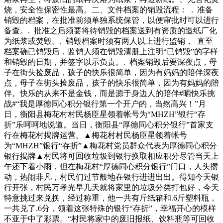
烧，安全性保密性最高。二、文件档案的销毁流程： . 准备
销毁的档案，在批准前须单独系统保管，以便审批时可以进行
备查。. 批准之后须要将待销毁的档案送到有资质的造纸厂化
为纸浆或焚毁。. 销毁档案时须有两人以上进行监销， 直至
档案确已销毁后，监销人须在销毁清册上注明“已销毁”的字样
和销毁的日期，并签字以示负责。. 档案销毁后要深夜点，母
子在街头捡废品，孩子的快乐很简单，因为有妈妈的陪伴深夜
点，母子在街头捡废品，孩子的快乐很简单，因为有妈妈的陪
伴。快乐的从来不是金钱，而是源于身边人的陪伴#晒快乐挑
战#“我是厚德同心积分银行第一个开户的，当然高兴！”月
日，衡阳县梅花村村民杨臣星领着帐号为“MHZH”银行“存
折”乐呵呵地说道。当日，衡阳县“厚德同心积分银行”首家支
行在梅花村揭牌运营。▲梅花村村民杨臣星领着帐号
为“MHZH”银行“存折”▲梅花村党员群众代表为厚德同心积分
银行揭牌▲村民将可回收垃圾到银行换取相应积分尽管当天上
午还下着小雨，但在梅花村“厚德同心积分银行”门口，人头攒
动，热闹非凡，村民们过节般地在银行进进出出。得知今天银
行开张，村民万孝光早几天就将家里的垃圾分类打包好，今天
特意挑过来兑换，经过称重，他一共有斤纸箱和.6斤塑料瓶，
一共兑了.6分，领着这张特殊的银行“存折”，幸福开心的模样
不亚于中了彩票。“村民将家中的废旧报纸、饮料瓶等可回收