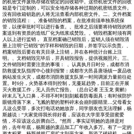
的机密文件废纸存储在锁定的回收箱中。这些机密文件的回收
箱是专门定制的，可以安全地存储各种过期的机密纸质文件。
没有回收箱钥匙的人将无法查看内部机密文件。二、文件档案
的销毁流程： 、准备销毁的档案，在批准前须单独系统保
管，以便审批时可以进行备查。、批准之后须要将待销毁的档
案送到有资质的造纸厂化为纸浆或焚毁。、销毁档案时须有两
人以上进行监销， 直至档案确已销毁后，监销人须在销毁清
册上注明“已销毁”的字样和销毁的日期，并签字以示负责。、
档案销毁后要在有关目录上注销，并在各种统计台账上注
明。、文档销毁完毕后，开具销毁报告，提供视频照片。三、
文件销毁时需要注意的事项： 、认真执月日时分，成都市消
防救援支队指挥中心接到报警：成都市大邑县唐场镇一废品收
购站发生火灾，成都市消防救援支队第一时间调派力量前往处
置。时6分，火势基本得到控制，无蔓延趋势，目前正在开展
灭火救援工作，无人员伤亡报告。（总台记者 王玉龙 黄鹂）
碎末儿飞入口鼻，不得不时时刻刻戴着防毒面具；有时候防护
眼镜滑落下来，飞溅的塑的塑料碎末会崩到眼睛里…父母看女
儿这么受罪，多次打电话劝她放弃，同学朋友也无法理解，杨
斯越说：“大家觉得我长得好看，应该在大学里享受甜蜜爱
情，不应该这么折腾自己。”然而，事实证明她的选择是对
的，去年年底，杨斯越的废品加工厂年收入多万。有了一定的
资本积累，杨斯越把厂房扩大到平方米、新添了破碎机、一辆