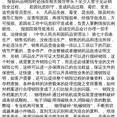
、 报损药品销毁时必须在相关领导带头下至少人签字见证销
毁全过程。 、 若因玩忽职守，造成药品过期、霉烂、变质，
追究保管员责任。 6、 凡药品失效、霉变、昆虫咬。除及时向
领导汇报外，应查明原因，再填写报损单。经领导批准后，方
可报损。若因在工作中玩忽职守造成者，负责人要酌情按比例
赔偿。 、 报损院领导批准后，必须交药品会计办理一切手
续。法律依据：《中华人民共和国药品管理法 》 第七十四条
生产、销售劣药的，没收违法生产、销售的药品和违法所得，
并处违法生产、销售药品货值金额一倍以上三倍以下的罚款;
情节严重的，责令停产、停业整顿或者撤销药品批准证明文
件、吊销《药品生产许可证大型机器才可以进行搅碎销毁，这
个时候，就需要文件销毁公司了，而且还必须要找专业的文件
销毁公司，这样可以进一步保障自己的合法权益，保证文件的
保密性。证快捷，专注。且可以开具销毁业务的正规销毁证
明，如客户需要，还可以提供整个销毁过程的录像资料，以备
存档查验。各种各样的涉密载体的处理也随之变得重视，如何
对档案进行合理销毁变成了人们比较关注的问题。一、销毁文
件档案的方式：. 物理粉碎:通过碎纸机或类似装置使物料破碎
成条状或颗粒。. 电子消磁:用强磁铁永久消除磁介质的数据。
弊端：专业机构可恢复 。、物理破碎:“机械销毁”，不断剪切
成越来越小件物品，直到无法识别和成为混合的废料。、纸张
熔浆再生；将废旧的纸再次熔为纸浆，再造新纸。、无害化焚