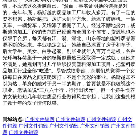
情，不应该这么折腾自己。”然而，事实证明她的选择是对
的，去年年底，杨斯越的废品加工厂年收入多万。有了一定的
资本积累，杨斯越把厂房扩大到平方米、新添了破碎机、一辆
叉车、一辆货车，又增添了雇佣了工人。经过不懈地努力，杨
斯越的加工厂的销售范围已经遍布全国多个省市，货源地也不
仅限于合肥，每天都有江、浙、湖北、山东等地的塑料废品源
源不断的运来。事业稳定之后，她给自己添置了房子和车子。
后大学生、美女、白手起家、刚毕业就年入百万当老板，各种
光环与标签集于一身的杨斯越虽然已经取得一定成就，但她并
不满足，她规划再过几年继续投资塑料深加工项目，把塑料废
品加工行业全部“吃透”。尽管成绩斐然，亲朋们总觉得一个女
孩每日在废品之间摸爬滚打，不是个光彩的事业。杨斯越却不
以为然，单身的她对于另一半的期许，首要就是不能歧视这个
职业。老话虽说“三八六十行，行行出状元”，但一个娇生惯养
的女孩短短几年就在废品行业做得风生水起，让我们这些扎根
了数十年的汉子情何以堪。
同城站点:
广州文件销毁
广州文件销毁
广州文件销毁
广州文
件销毁
广州文件销毁
广州文件销毁
广州文件销毁
广州文件销
毁
广州文件销毁