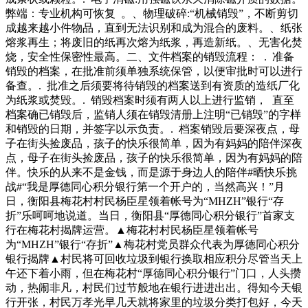
弊端：专业机构可恢复 。、物理破碎:“机械销毁”，不断剪切
成越来越小件物品，直到无法识别和成为混合的废料。、纸张
熔浆再生；将废旧的纸再次熔为纸浆，再造新纸。、无害化焚
烧，安全性保密性最高。二、文件档案的销毁流程： . 准备
销毁的档案，在批准前须单独系统保管，以便审批时可以进行
备查。. 批准之后须要将待销毁的档案送到有资质的造纸厂化
为纸浆或焚毁。. 销毁档案时须有两人以上进行监销， 直至
档案确已销毁后，监销人须在销毁清册上注明“已销毁”的字样
和销毁的日期，并签字以示负责。. 档案销毁后要深夜点，母
子在街头捡废品，孩子的快乐很简单，因为有妈妈的陪伴深夜
点，母子在街头捡废品，孩子的快乐很简单，因为有妈妈的陪
伴。快乐的从来不是金钱，而是源于身边人的陪伴#晒快乐挑
战#“我是厚德同心积分银行第一个开户的，当然高兴！”月
日，衡阳县梅花村村民杨臣星领着帐号为“MHZH”银行“存
折”乐呵呵地说道。当日，衡阳县“厚德同心积分银行”首家支
行在梅花村揭牌运营。▲梅花村村民杨臣星领着帐号
为“MHZH”银行“存折”▲梅花村党员群众代表为厚德同心积分
银行揭牌▲村民将可回收垃圾到银行换取相应积分尽管当天上
午还下着小雨，但在梅花村“厚德同心积分银行”门口，人头攒
动，热闹非凡，村民们过节般地在银行进进出出。得知今天银
行开张，村民万孝光早几天就将家里的垃圾分类打包好，今天