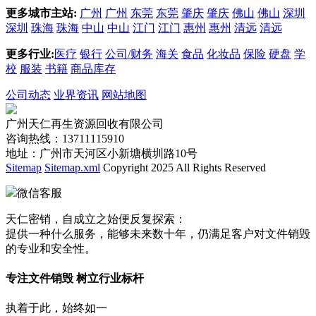
更多城市主站:
广州
广州
东莞
东莞
肇庆
肇庆
佛山
佛山
深圳
深圳
珠海
珠海
中山
中山
江门
江门
惠州
惠州
清远
清远
更多行业:
医疗
银行
公司/财务
海关
食品
化妆品
保险
硬盘
学
校
服装
书籍
商品库存
公司动态
业界资讯
网站地图
广州天仁再生资源回收有限公司
咨询热线：13711115910
地址：广州市天河区小新塘横圳路10号
Sitemap
Sitemap.xml
Copyright 2025 All Rights Reserved
微信客服
天仁密销，自成立之始便反复探索：
提供一种什么服务，能够未来数十年，仍满足客户对文件销毁
的专业和安全性。
专注文件销毁 树立行业标杆
执着于此，始终如一