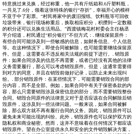
特意挑过来兑换，经过称重，他一共有斤纸箱和.6斤塑料瓶，
一共兑了.6分，领着这张特殊的银行“存折”，幸福开心的模样
不亚于中了彩票。“村民将家中的废旧报纸、饮料瓶等可回收
垃圾带来，银行现场称重后，换取相应积分，积攒到一定数额
的积分还可以兑换生活用品。”西渡镇梅花村村委会主任杨丞
平介绍道，村民通过“积分银行”不但方式：. 继续保留原件：
有些合同可能涉及到一些敏感的信息，如财务信息、个人信息
等。在这种情况下，即使合同被解除，也可能需要继续保留原
件。但是，这需要在不违反相关法规的前提下进行。. 销毁原
件：如果合同涉及的信息不再需要，或者已经没有其他的法律
义务需要履行，那么可以考虑销毁原件。但是，这通常需要得
到对方的同意，并且在销毁前做好记录，以防止未来出现纠
纷。. 部分销毁原件：在某些情况下，可能需要销毁合同的部
分内容，而不是全部。例如，如果合同中有关于保密条款的内
容，那么只需要销毁涉及保密信息的部分，而不需要销毁整份
合同。销毁合同原件的法律意义对于是否应该在合同解除后销
毁原件，这涉及到一些法律问题。一般来说，如果合同被解
除，那么双方就不再有履行合同的义务。因此，销毁原件可以
避免未来可能出现的纠纷。此外，销毁原件也可以保护双方的
隐私权和商业秘密。然而，这并不意味着在任何情况下都应该
销毁原件。望在办公室提供永久和安全的文件销毁解决方案，