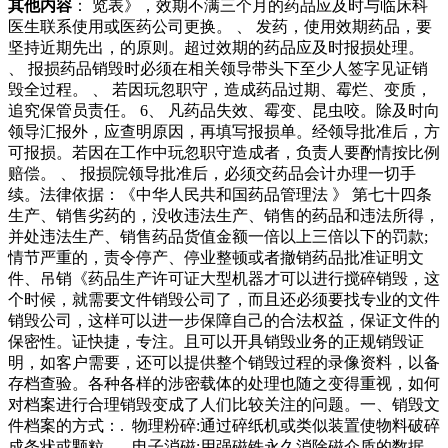
其他内容
： 览表》，效期不满三个月的药品应及时与临床科
医生联系使用或医药公司更换。 、 发药，使用效期药品，要
坚持近期先出，的原则。超过效期的药品应及时报损处理。
、 报损药品销毁时必须在相关领导带头下至少人签字见证销
毁全过程。 、 若因玩忽职守，造成药品过期、霉烂、变质，
追究保管员责任。 6、 凡药品失效、霉变、昆虫咬。除及时向
领导汇报外，应查明原因，再填写报损单。经领导批准后，方
可报损。若因在工作中玩忽职守造成者，负责人要酌情按比例
赔偿。 、 报损院领导批准后，必须交药品会计办理一切手
续。法律依据：《中华人民共和国药品管理法 》 第七十四条
生产、销售劣药的，没收违法生产、销售的药品和违法所得，
并处违法生产、销售药品货值金额一倍以上三倍以下的罚款;
情节严重的，责令停产、停业整顿或者撤销药品批准证明文
件、吊销《药品生产许可证大型机器才可以进行搅碎销毁，这
个时候，就需要文件销毁公司了，而且还必须要找专业的文件
销毁公司，这样可以进一步保障自己的合法权益，保证文件的
保密性。证快捷，专注。且可以开具销毁业务的正规销毁证
明，如客户需要，还可以提供整个销毁过程的录像资料，以备
存档查验。各种各样的涉密载体的处理也随之变得重视，如何
对档案进行合理销毁变成了人们比较关注的问题。一、销毁文
件档案的方式：. 物理粉碎:通过碎纸机或类似装置使物料破碎
成条状或颗粒。. 电子消磁:用强磁铁永久消除磁介质的数据。