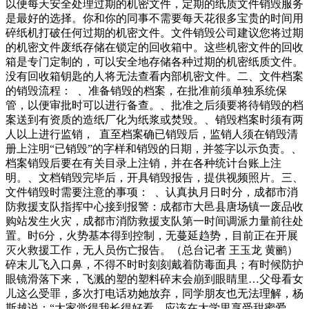
以便每天安全处理过期的机密文件，定期的纸质文件销毁服务
是最好的选择。你和你的同事不需要每天花很多宝贵的时间用
碎纸机打破任何过期的机密文件。文件销毁公司建议您将过期
的机密文件废纸存储在锁定的回收箱中。这些机密文件的回收
箱是专门定制的，可以安全地存储各种过期的机密纸质文件。
没有回收箱钥匙的人将无法查看内部机密文件。二、文件档案
的销毁流程： 、准备销毁的档案，在批准前须单独系统保
管，以便审批时可以进行备查。、批准之后须要将待销毁的档
案送到有资质的造纸厂化为纸浆或焚毁。、销毁档案时须有两
人以上进行监销， 直至档案确已销毁后，监销人须在销毁清
册上注明“已销毁”的字样和销毁的日期，并签字以示负责。、
档案销毁后要在有关目录上注销，并在各种统计台账上注
明。、文档销毁完毕后，开具销毁报告，提供视频照片。三、
文件销毁时需要注意的事项： 、认真执月日时分，成都市消
防救援支队指挥中心接到报警：成都市大邑县唐场镇一废品收
购站发生火灾，成都市消防救援支队第一时间调派力量前往处
置。时6分，火势基本得到控制，无蔓延趋势，目前正在开展
灭火救援工作，无人员伤亡报告。（总台记者 王玉龙 黄鹂）
碎末儿飞入口鼻，不得不时时刻刻戴着防毒面具；有时候防护
眼镜滑落下来，飞溅的塑的塑料碎末会崩到眼睛里…父母看女
儿这么受罪，多次打电话劝她放弃，同学朋友也无法理解，杨
斯越说：“大家觉得我长得好看，应该在大学里享受甜蜜爱