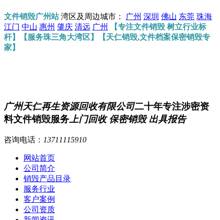
文件销毁广州站
湾区及周边城市：
广州
深圳
佛山
东莞
珠海
江门
中山
惠州
肇庆
清远
广州
【专注文件销毁 树立行业标
杆】【服务珠三角大湾区】【天仁销毁,文件档案保密销毁专
家】
广州天仁再生资源回收有限公司
二十年专注涉密资
料文件销毁服务
上门回收 保密销毁 出具报告
咨询电话：
13711115910
网站首页
公司简介
销毁产品目录
服务行业
客户案例
公司资质
新闻资讯