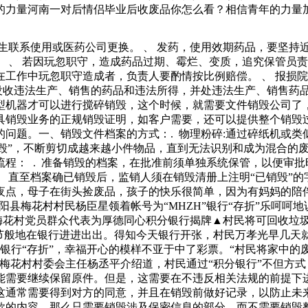
的力量河南一对后情侣毕业后收废品你怎么看？相信青年的力量
条转移固体废物出省、自治区、直辖市行政区域贮存、处置的，应
。例如，食品包装如果被随意丢弃，可能会导致塑料污染。对于
生联系使用或医药公司更换。 、 发药，使用效期药品，要坚持
年底试运行以来，l每月能够收集到超过公斤的黄金和白银，这表
 、 若因玩忽职守，造成药品过期、霉烂、变质，追究保管员责
。现在，中读邀请你成为会员你的第一栏新年计划▼大目标对世
工作中玩忽职守造成者，负责人要酌情按比例赔偿。 、 报损
，没收违法生产、销售的药品和违法所得，并处违法生产、销售药
型机器才可以进行搅碎销毁，这个时候，就需要文件销毁公司了
具销毁业务的正规销毁证明，如客户需要，还可以提供整个销毁
问题。一、销毁文件档案的方式：. 物理粉碎:通过碎纸机或类似
销毁”，不断剪切成越来越小件物品，直到无法识别和成为混合的
程： . 准备销毁的档案，在批准前须单独系统保管，以便审批
， 直至档案确已销毁后，监销人须在销毁清册上注明“已销毁”的
夜点，母子在街头捡废品，孩子的快乐很简单，因为有妈妈的陪
阳县梅花村村民杨臣星领着帐号为“MHZH”银行“存折”乐呵呵
”▲梅花村党员群众代表为厚德同心积分银行揭牌▲村民将可回收
过节般地在银行进进出出。得知今天银行开张，村民万孝光早几天
殊的银行“存折”，幸福开心的模样不亚于中了彩票。“村民将家中
梅花村村委会主任杨丞平介绍道，村民通过“积分银行”不但方式
需要继续保留原件。但是，这需要在不违反相关法规的前提下进
通常需要得到对方的同意，并且在销毁前做好记录，以防止未来
款的内容，那么只需要销毁涉及保密信息的部分，而不需要销毁