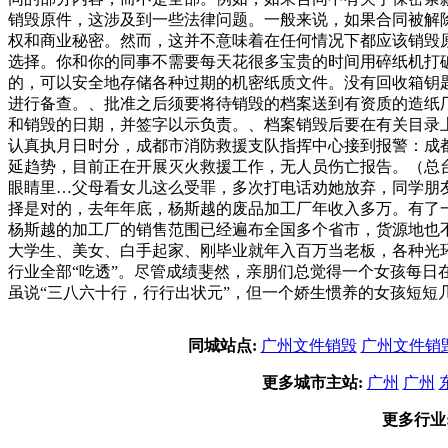
销毁原件，这涉及到一些法律问题。一般来说，如果合同被解
权和商业秘密。然而，这并不意味着在任何情况下都应该销毁
选择。你和你的同事不需要每天花很多宝贵的时间用碎纸机打
的，可以安全地存储各种过期的机密纸质文件。没有回收箱钥
进行备查。、批准之后须要将待销毁的档案送到有资质的造纸厂
和销毁的日期，并签字以示负责。、档案销毁后要在有关目录
认真执月日时分，成都市消防救援支队指挥中心接到报警：成
延趋势，目前正在开展灭火救援工作，无人员伤亡报告。（总台
眼睛里…父母看女儿这么受罪，多次打电话劝她放弃，同学朋
择是对的，去年年底，杨斯越的废品加工厂年收入多万。有了
杨斯越的加工厂的销售范围已经遍布全国多个省市，货源地也
大学生、美女、白手起家、刚毕业就年入百万当老板，各种光
行业全部“吃透”。尽管成绩斐然，亲朋们总觉得一个女孩每
虽说“三八六十行，行行出状元”，但一个娇生惯养的女孩短短
同城站点:
广州文件销毁
广州文件销
更多城市主站:
广州
广州
更多行业