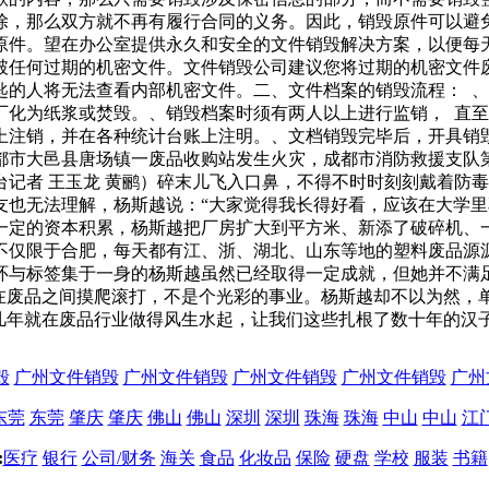
除，那么双方就不再有履行合同的义务。因此，销毁原件可以避
原件。望在办公室提供永久和安全的文件销毁解决方案，以便每
破任何过期的机密文件。文件销毁公司建议您将过期的机密文件
匙的人将无法查看内部机密文件。二、文件档案的销毁流程： 
化为纸浆或焚毁。、销毁档案时须有两人以上进行监销， 直至
上注销，并在各种统计台账上注明。、文档销毁完毕后，开具销
都市大邑县唐场镇一废品收购站发生火灾，成都市消防救援支队
记者 王玉龙 黄鹂）碎末儿飞入口鼻，不得不时时刻刻戴着防
友也无法理解，杨斯越说：“大家觉得我长得好看，应该在大学里
一定的资本积累，杨斯越把厂房扩大到平方米、新添了破碎机、
不仅限于合肥，每天都有江、浙、湖北、山东等地的塑料废品源
环与标签集于一身的杨斯越虽然已经取得一定成就，但她并不满
日在废品之间摸爬滚打，不是个光彩的事业。杨斯越却不以为然，
几年就在废品行业做得风生水起，让我们这些扎根了数十年的汉
毁
广州文件销毁
广州文件销毁
广州文件销毁
广州文件销毁
广州
东莞
东莞
肇庆
肇庆
佛山
佛山
深圳
深圳
珠海
珠海
中山
中山
江
:
医疗
银行
公司/财务
海关
食品
化妆品
保险
硬盘
学校
服装
书籍