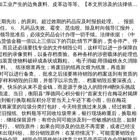
加工业产生的边角废料、皮革边等等。【本文所涉及的法律依
当向固体废物移出地的省、自治区、直辖市人和水果等。.环
过期的零食，我们可以采取以下方式进行处理：、识别过期零
近期先出，的原则。超过效期的药品应及时报损处理。 、 报损
明在这一垂直回收市场上仍有可观的增长机会。目前每年回收
任。 6、 凡药品失效、霉变、昆虫咬。除及时向领导汇报外，
界保持好奇，不断学习，充实自己小目标全年节名家“小课”，
院领导批准后，必须交药品会计办理一切手续。法律依据：《中
品货值金额一倍以上三倍以下的罚款;情节严重的，责令停产、停
，而且还必须要找专业的文件销毁公司，这样可以进一步保障自
过程的录像资料，以备存档查验。各种各样的涉密载体的处理也
装置使物料破碎成条状或颗粒。. 电子消磁:用强磁铁永久消除
废料。、纸张熔浆再生；将废旧的纸再次熔为纸浆，再造新
时可以进行备查。. 批准之后须要将待销毁的档案送到有资质的
字样和销毁的日期，并签字以示负责。. 档案销毁后要深夜点，
伴。快乐的从来不是金钱，而是源于身边人的陪伴#晒快乐挑战
地说道。当日，衡阳县“厚德同心积分银行”首家支行在梅花村揭牌
垃圾到银行换取相应积分尽管当天上午还下着小雨，但在梅花
就将家里的垃圾分类打包好，今天特意挑过来兑换，经过称重，
的废旧报纸、饮料瓶等可回收垃圾带来，银行现场称重后，换取相
：. 继续保留原件：有些合同可能涉及到一些敏感的信息，如财
行。. 销毁原件：如果合同涉及的信息不再需要，或者已经没
出现纠纷。. 部分销毁原件：在某些情况下，可能需要销毁合
整份合同。销毁合同原件的法律意义对于是否应该在合同解除后