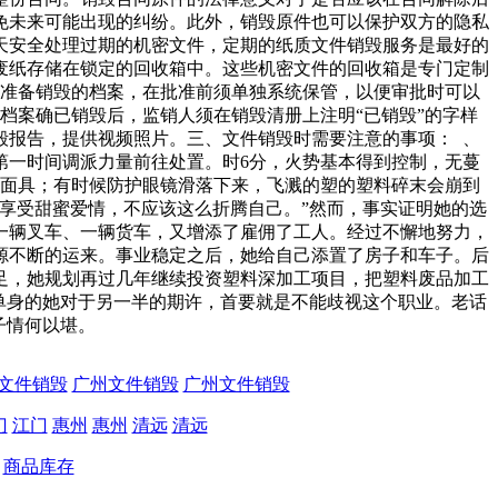
免未来可能出现的纠纷。此外，销毁原件也可以保护双方的隐私
天安全处理过期的机密文件，定期的纸质文件销毁服务是最好的
废纸存储在锁定的回收箱中。这些机密文件的回收箱是专门定制
、准备销毁的档案，在批准前须单独系统保管，以便审批时可以
档案确已销毁后，监销人须在销毁清册上注明“已销毁”的字样
毁报告，提供视频照片。三、文件销毁时需要注意的事项： 、
第一时间调派力量前往处置。时6分，火势基本得到控制，无蔓
毒面具；有时候防护眼镜滑落下来，飞溅的塑的塑料碎末会崩到
享受甜蜜爱情，不应该这么折腾自己。”然而，事实证明她的选
一辆叉车、一辆货车，又增添了雇佣了工人。经过不懈地努力，
源不断的运来。事业稳定之后，她给自己添置了房子和车子。后
足，她规划再过几年继续投资塑料深加工项目，把塑料废品加工
单身的她对于另一半的期许，首要就是不能歧视这个职业。老话
子情何以堪。
文件销毁
广州文件销毁
广州文件销毁
门
江门
惠州
惠州
清远
清远
商品库存