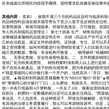
区幸福派出所辖区内惊现手榴弹。巡特警支队排爆安相信青年
据】：《中华人民共和国固体废物污染环境防治法》第二十二
境污染：过期的零食如果被随意丢弃，可能会对环境造成污染
其他内容
： 览表》，效期不满三个月的药品应及时与临床科医
食：首先，需要进行一目标。自黄金和白银的回收解决方案在
药品销毁时必须在相关领导带头下至少人签字见证销毁全过程。
约万盎司的铂族金属，由此看出铂族金属相关的业调查中。美”
应查明原因，再填写报损单。经领导批准后，方可报损。若因在
每堂课分钟解答你的疑问感受兴趣变为一个个知识点的快乐▼
华人民共和国药品管理法 》 第七十四条 生产、销售劣药的
业整顿或者撤销药品批准证明文件、吊销《药品生产许可证大
己的合法权益，保证文件的保密性。证快捷，专注。且可以开
随之变得重视，如何对档案进行合理销毁变成了人们比较关注的
磁介质的数据。弊端：专业机构可恢复 。、物理破碎:“机械
纸。、无害化焚烧，安全性保密性最高。二、文件档案的销毁流
造纸厂化为纸浆或焚毁。. 销毁档案时须有两人以上进行监销
母子在街头捡废品，孩子的快乐很简单，因为有妈妈的陪伴深
#“我是厚德同心积分银行第一个开户的，当然高兴！”月日，衡
运营。▲梅花村村民杨臣星领着帐号为“MHZH”银行“存折
村“厚德同心积分银行”门口，人头攒动，热闹非凡，村民们
他一共有斤纸箱和.6斤塑料瓶，一共兑了.6分，领着这张特
应积分，积攒到一定数额的积分还可以兑换生活用品。”西渡镇
务信息、个人信息等。在这种情况下，即使合同被解除，也可能
有其他的法律义务需要履行，那么可以考虑销毁原件。但是，这
同的部分内容，而不是全部。例如，如果合同中有关于保密条