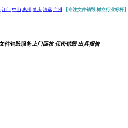
海
江门
中山
惠州
肇庆
清远
广州
【专注文件销毁 树立行业标杆
文件销毁服务
上门回收 保密销毁 出具报告