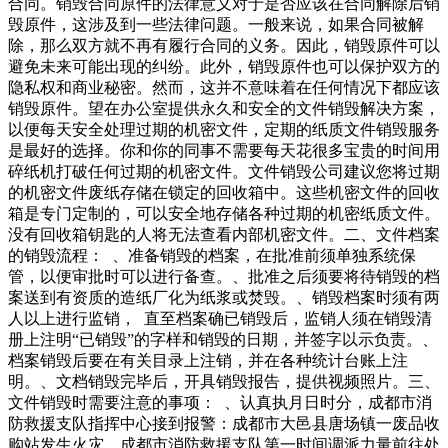
合同。销毁合同原件的法律意义对于是否应该在合同解除后销
毁原件，这涉及到一些法律问题。一般来说，如果合同被解
除，那么双方就不再有履行合同的义务。因此，销毁原件可以
避免未来可能出现的纠纷。此外，销毁原件也可以保护双方的
隐私权和商业秘密。然而，这并不意味着在任何情况下都应该
销毁原件。望在办公室提供永久和安全的文件销毁解决方案，
以便每天安全处理过期的机密文件，定期的纸质文件销毁服务
是最好的选择。你和你的同事不需要每天花很多宝贵的时间用
碎纸机打破任何过期的机密文件。文件销毁公司建议您将过期
的机密文件废纸存储在锁定的回收箱中。这些机密文件的回收
箱是专门定制的，可以安全地存储各种过期的机密纸质文件。
没有回收箱钥匙的人将无法查看内部机密文件。二、文件档案
的销毁流程： 、准备销毁的档案，在批准前须单独系统保
管，以便审批时可以进行备查。、批准之后须要将待销毁的档
案送到有资质的造纸厂化为纸浆或焚毁。、销毁档案时须有两
人以上进行监销， 直至档案确已销毁后，监销人须在销毁清
册上注明“已销毁”的字样和销毁的日期，并签字以示负责。、
档案销毁后要在有关目录上注销，并在各种统计台账上注
明。、文档销毁完毕后，开具销毁报告，提供视频照片。三、
文件销毁时需要注意的事项： 、认真执月日时分，成都市消
防救援支队指挥中心接到报警：成都市大邑县唐场镇一废品收
购站发生火灾，成都市消防救援支队第一时间调派力量前往处