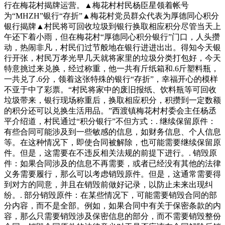
行在梅花村揭牌运营。▲梅花村村民杨臣星领着帐号
为“MHZH”银行“存折”▲梅花村党员群众代表为厚德同心积分
银行揭牌▲村民将可回收垃圾到银行换取相应积分尽管当天上
午还下着小雨，但在梅花村“厚德同心积分银行”门口，人头攒
动，热闹非凡，村民们过节般地在银行进进出出。得知今天银
行开张，村民万孝光早几天就将家里的垃圾分类打包好，今天
特意挑过来兑换，经过称重，他一共有斤纸箱和.6斤塑料瓶，
一共兑了.6分，领着这张特殊的银行“存折”，幸福开心的模样
不亚于中了彩票。“村民将家中的废旧报纸、饮料瓶等可回收
垃圾带来，银行现场称重后，换取相应积分，积攒到一定数额
的积分还可以兑换生活用品。”西渡镇梅花村村委会主任杨丞
平介绍道，村民通过“积分银行”不但方式：. 继续保留原件：
有些合同可能涉及到一些敏感的信息，如财务信息、个人信息
等。在这种情况下，即使合同被解除，也可能需要继续保留原
件。但是，这需要在不违反相关法规的前提下进行。. 销毁原
件：如果合同涉及的信息不再需要，或者已经没有其他的法律
义务需要履行，那么可以考虑销毁原件。但是，这通常需要得
到对方的同意，并且在销毁前做好记录，以防止未来出现纠
纷。. 部分销毁原件：在某些情况下，可能需要销毁合同的部
分内容，而不是全部。例如，如果合同中有关于保密条款的内
容，那么只需要销毁涉及保密信息的部分，而不需要销毁整份