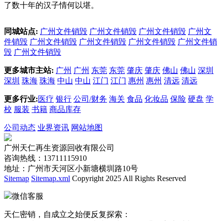
了数十年的汉子情何以堪。
同城站点:
广州文件销毁
广州文件销毁
广州文件销毁
广州文
件销毁
广州文件销毁
广州文件销毁
广州文件销毁
广州文件销
毁
广州文件销毁
更多城市主站:
广州
广州
东莞
东莞
肇庆
肇庆
佛山
佛山
深圳
深圳
珠海
珠海
中山
中山
江门
江门
惠州
惠州
清远
清远
更多行业:
医疗
银行
公司/财务
海关
食品
化妆品
保险
硬盘
学
校
服装
书籍
商品库存
公司动态
业界资讯
网站地图
广州天仁再生资源回收有限公司
咨询热线：13711115910
地址：广州市天河区小新塘横圳路10号
Sitemap
Sitemap.xml
Copyright 2025 All Rights Reserved
微信客服
天仁密销，自成立之始便反复探索：