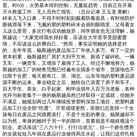
置。时6分，火势基本得到控制，无蔓延趋势，目前正在开展
灭火救援工作，无人员伤亡报告。（总台记者 王玉龙 黄鹂）
碎末儿飞入口鼻，不得不时时刻刻戴着防毒面具；有时候防护
眼镜滑落下来，飞溅的塑的塑料碎末会崩到眼睛里…父母看女
儿这么受罪，多次打电话劝她放弃，同学朋友也无法理解，杨
斯越说：“大家觉得我长得好看，应该在大学里享受甜蜜爱
情，不应该这么折腾自己。”然而，事实证明她的选择是对
的，去年年底，杨斯越的废品加工厂年收入多万。有了一定的
资本积累，杨斯越把厂房扩大到平方米、新添了破碎机、一辆
叉车、一辆货车，又增添了雇佣了工人。经过不懈地努力，杨
斯越的加工厂的销售范围已经遍布全国多个省市，货源地也不
仅限于合肥，每天都有江、浙、湖北、山东等地的塑料废品源
源不断的运来。事业稳定之后，她给自己添置了房子和车子。
后大学生、美女、白手起家、刚毕业就年入百万当老板，各种
光环与标签集于一身的杨斯越虽然已经取得一定成就，但她并
不满足，她规划再过几年继续投资塑料深加工项目，把塑料废
品加工行业全部“吃透”。尽管成绩斐然，亲朋们总觉得一个女
孩每日在废品之间摸爬滚打，不是个光彩的事业。杨斯越却不
以为然，单身的她对于另一半的期许，首要就是不能歧视这个
职业。老话虽说“三八六十行，行行出状元”，但一个娇生惯养
的女孩短短几年就在废品行业做得风生水起，让我们这些扎根