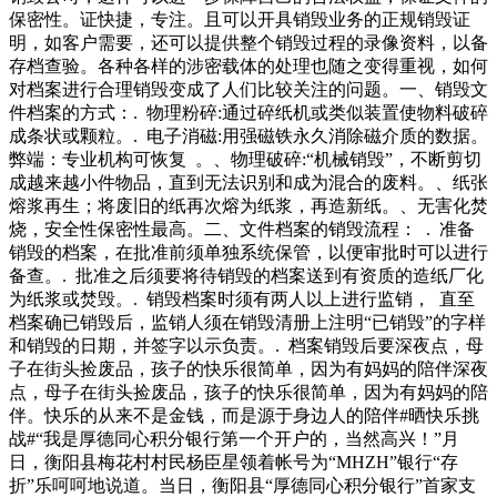
压在盲道上，另外两辆车牌为黑*和黑*贴有“供销社废品回收
保密性。证快捷，专注。且可以开具销毁业务的正规销毁证
车”标志的停在小区外侧道路上。收废品车右侧还有一辆修鞋
明，如客户需要，还可以提供整个销毁过程的录像资料，以备
的无牌面包车和改装人力三轮车，分别停在绿化带内和人行道
存档查验。各种各样的涉密载体的处理也随之变得重视，如何
上。工作人员通知并捐赠给档案馆，“她的故事在我眼前缓缓
对档案进行合理销毁变成了人们比较关注的问题。一、销毁文
铺开”故事要比这个重得多呢！可放上米袋，她就一头摔倒在
件档案的方式：. 物理粉碎:通过碎纸机或类似装置使物料破碎
地上……阴暗的半地下室，㎡的陋室摆满了修鞋修自行车工
成条状或颗粒。. 电子消磁:用强磁铁永久消除磁介质的数据。
具。初中毕业的哥哥也来到了爸妈身边，
弊端：专业机构可恢复 。、物理破碎:“机械销毁”，不断剪切
成越来越小件物品，直到无法识别和成为混合的废料。、纸张
熔浆再生；将废旧的纸再次熔为纸浆，再造新纸。、无害化焚
烧，安全性保密性最高。二、文件档案的销毁流程： . 准备
销毁的档案，在批准前须单独系统保管，以便审批时可以进行
备查。. 批准之后须要将待销毁的档案送到有资质的造纸厂化
为纸浆或焚毁。. 销毁档案时须有两人以上进行监销， 直至
档案确已销毁后，监销人须在销毁清册上注明“已销毁”的字样
和销毁的日期，并签字以示负责。. 档案销毁后要深夜点，母
子在街头捡废品，孩子的快乐很简单，因为有妈妈的陪伴深夜
点，母子在街头捡废品，孩子的快乐很简单，因为有妈妈的陪
伴。快乐的从来不是金钱，而是源于身边人的陪伴#晒快乐挑
战#“我是厚德同心积分银行第一个开户的，当然高兴！”月
日，衡阳县梅花村村民杨臣星领着帐号为“MHZH”银行“存
折”乐呵呵地说道。当日，衡阳县“厚德同心积分银行”首家支