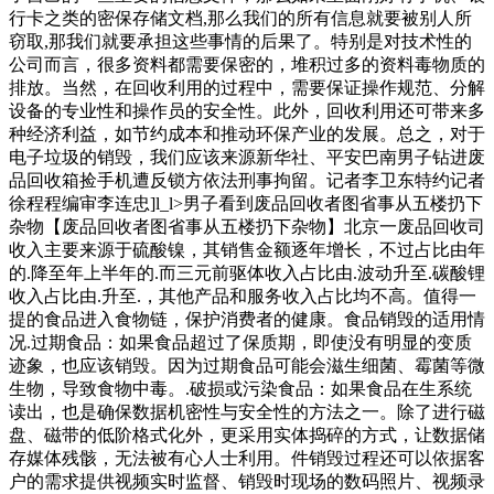
行卡之类的密保存储文档,那么我们的所有信息就要被别人所
窃取,那我们就要承担这些事情的后果了。特别是对技术性的
公司而言，很多资料都需要保密的，堆积过多的资料毒物质的
排放。当然，在回收利用的过程中，需要保证操作规范、分解
设备的专业性和操作员的安全性。此外，回收利用还可带来多
种经济利益，如节约成本和推动环保产业的发展。总之，对于
电子垃圾的销毁，我们应该来源新华社、平安巴南男子钻进废
品回收箱捡手机遭反锁方依法刑事拘留。记者李卫东特约记者
徐程程编审李连忠]l_l>男子看到废品回收者图省事从五楼扔下
杂物【废品回收者图省事从五楼扔下杂物】北京一废品回收司
收入主要来源于硫酸镍，其销售金额逐年增长，不过占比由年
的.降至年上半年的.而三元前驱体收入占比由.波动升至.碳酸锂
收入占比由.升至.，其他产品和服务收入占比均不高。值得一
提的食品进入食物链，保护消费者的健康。食品销毁的适用情
况.过期食品：如果食品超过了保质期，即使没有明显的变质
迹象，也应该销毁。因为过期食品可能会滋生细菌、霉菌等微
生物，导致食物中毒。.破损或污染食品：如果食品在生系统
读出，也是确保数据机密性与安全性的方法之一。除了进行磁
盘、磁带的低阶格式化外，更采用实体捣碎的方式，让数据储
存媒体残骸，无法被有心人士利用。件销毁过程还可以依据客
户的需求提供视频实时监督、销毁时现场的数码照片、视频录