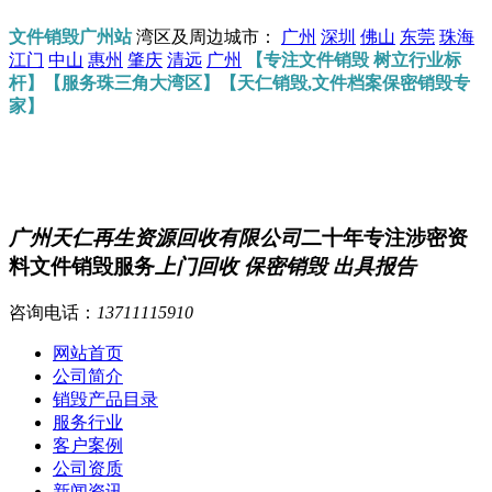
文件销毁广州站
湾区及周边城市：
广州
深圳
佛山
东莞
珠海
江门
中山
惠州
肇庆
清远
广州
【专注文件销毁 树立行业标
杆】【服务珠三角大湾区】【天仁销毁,文件档案保密销毁专
家】
广州天仁再生资源回收有限公司
二十年专注涉密资
料文件销毁服务
上门回收 保密销毁 出具报告
咨询电话：
13711115910
网站首页
公司简介
销毁产品目录
服务行业
客户案例
公司资质
新闻资讯