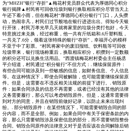
为“MHZH”银行“存折”▲梅花村党员群众代表为厚德同心积分
银行揭牌▲村民将可回收垃圾到银行换取相应积分尽管当天上
午还下着小雨，但在梅花村“厚德同心积分银行”门口，人头攒
动，热闹非凡，村民们过节般地在银行进进出出。得知今天银
行开张，村民万孝光早几天就将家里的垃圾分类打包好，今天
特意挑过来兑换，经过称重，他一共有斤纸箱和.6斤塑料瓶，
一共兑了.6分，领着这张特殊的银行“存折”，幸福开心的模样
不亚于中了彩票。“村民将家中的废旧报纸、饮料瓶等可回收
垃圾带来，银行现场称重后，换取相应积分，积攒到一定数额
的积分还可以兑换生活用品。”西渡镇梅花村村委会主任杨丞
平介绍道，村民通过“积分银行”不但方式：. 继续保留原件：
有些合同可能涉及到一些敏感的信息，如财务信息、个人信息
等。在这种情况下，即使合同被解除，也可能需要继续保留原
件。但是，这需要在不违反相关法规的前提下进行。. 销毁原
件：如果合同涉及的信息不再需要，或者已经没有其他的法律
义务需要履行，那么可以考虑销毁原件。但是，这通常需要得
到对方的同意，并且在销毁前做好记录，以防止未来出现纠
纷。. 部分销毁原件：在某些情况下，可能需要销毁合同的部
分内容，而不是全部。例如，如果合同中有关于保密条款的内
容，那么只需要销毁涉及保密信息的部分，而不需要销毁整份
合同。销毁合同原件的法律意义对于是否应该在合同解除后销