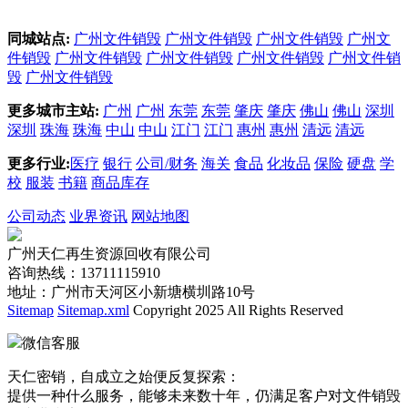
同城站点:
广州文件销毁
广州文件销毁
广州文件销毁
广州文
件销毁
广州文件销毁
广州文件销毁
广州文件销毁
广州文件销
毁
广州文件销毁
更多城市主站:
广州
广州
东莞
东莞
肇庆
肇庆
佛山
佛山
深圳
深圳
珠海
珠海
中山
中山
江门
江门
惠州
惠州
清远
清远
更多行业:
医疗
银行
公司/财务
海关
食品
化妆品
保险
硬盘
学
校
服装
书籍
商品库存
公司动态
业界资讯
网站地图
广州天仁再生资源回收有限公司
咨询热线：13711115910
地址：广州市天河区小新塘横圳路10号
Sitemap
Sitemap.xml
Copyright 2025 All Rights Reserved
微信客服
天仁密销，自成立之始便反复探索：
提供一种什么服务，能够未来数十年，仍满足客户对文件销毁