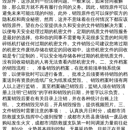
毁原件，这涉及到一些法律问题。一般来说，如果合同被解
除，那么双方就不再有履行合同的义务。因此，销毁原件可以
避免未来可能出现的纠纷。此外，销毁原件也可以保护双方的
隐私权和商业秘密。然而，这并不意味着在任何情况下都应该
销毁原件。望在办公室提供永久和安全的文件销毁解决方案，
以便每天安全处理过期的机密文件，定期的纸质文件销毁服务
是最好的选择。你和你的同事不需要每天花很多宝贵的时间用
碎纸机打破任何过期的机密文件。文件销毁公司建议您将过期
的机密文件废纸存储在锁定的回收箱中。这些机密文件的回收
箱是专门定制的，可以安全地存储各种过期的机密纸质文件。
没有回收箱钥匙的人将无法查看内部机密文件。二、文件档案
的销毁流程： 、准备销毁的档案，在批准前须单独系统保
管，以便审批时可以进行备查。、批准之后须要将待销毁的档
案送到有资质的造纸厂化为纸浆或焚毁。、销毁档案时须有两
人以上进行监销， 直至档案确已销毁后，监销人须在销毁清
册上注明“已销毁”的字样和销毁的日期，并签字以示负责。、
档案销毁后要在有关目录上注销，并在各种统计台账上注
明。、文档销毁完毕后，开具销毁报告，提供视频照片。三、
文件销毁时需要注意的事项： 、认真执月日时分，成都市消
防救援支队指挥中心接到报警：成都市大邑县唐场镇一废品收
购站发生火灾，成都市消防救援支队第一时间调派力量前往处
置。时6分，火势基本得到控制，无蔓延趋势，目前正在开展