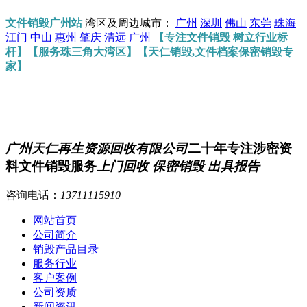
文件销毁广州站
湾区及周边城市：
广州
深圳
佛山
东莞
珠海
江门
中山
惠州
肇庆
清远
广州
【专注文件销毁 树立行业标
杆】【服务珠三角大湾区】【天仁销毁,文件档案保密销毁专
家】
广州天仁再生资源回收有限公司
二十年专注涉密资
料文件销毁服务
上门回收 保密销毁 出具报告
咨询电话：
13711115910
网站首页
公司简介
销毁产品目录
服务行业
客户案例
公司资质
新闻资讯