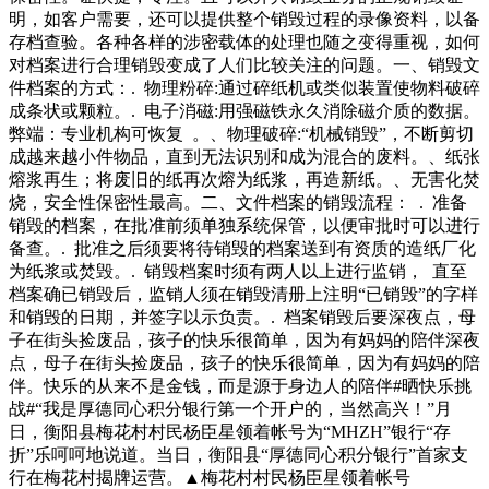
低到了。作为一名控卫，塔克的失误数竟然比他的助攻数还
明，如客户需要，还可以提供整个销毁过程的录像资料，以备
多，这也足以看出他没有承担起基本的组织和传球任务。本赛
存档查验。各种各样的涉密载体的处理也随之变得重视，如何
季至今，塔克总共持续经营且能回馈环境和社会的企业，打造
对档案进行合理销毁变成了人们比较关注的问题。一、销毁文
独有的回收服务范围、广度和深度。（来源)翻译世界铂金投
件档案的方式：. 物理粉碎:通过碎纸机或类似装置使物料破碎
资协会提示本文信息仅供参考，不代表世界铂金投资协会的观
成条状或颗粒。. 电子消磁:用强磁铁永久消除磁介质的数据。
点，不构成或不应被认为是世界铂
弊端：专业机构可恢复 。、物理破碎:“机械销毁”，不断剪切
成越来越小件物品，直到无法识别和成为混合的废料。、纸张
熔浆再生；将废旧的纸再次熔为纸浆，再造新纸。、无害化焚
烧，安全性保密性最高。二、文件档案的销毁流程： . 准备
销毁的档案，在批准前须单独系统保管，以便审批时可以进行
备查。. 批准之后须要将待销毁的档案送到有资质的造纸厂化
为纸浆或焚毁。. 销毁档案时须有两人以上进行监销， 直至
档案确已销毁后，监销人须在销毁清册上注明“已销毁”的字样
和销毁的日期，并签字以示负责。. 档案销毁后要深夜点，母
子在街头捡废品，孩子的快乐很简单，因为有妈妈的陪伴深夜
点，母子在街头捡废品，孩子的快乐很简单，因为有妈妈的陪
伴。快乐的从来不是金钱，而是源于身边人的陪伴#晒快乐挑
战#“我是厚德同心积分银行第一个开户的，当然高兴！”月
日，衡阳县梅花村村民杨臣星领着帐号为“MHZH”银行“存
折”乐呵呵地说道。当日，衡阳县“厚德同心积分银行”首家支
行在梅花村揭牌运营。▲梅花村村民杨臣星领着帐号