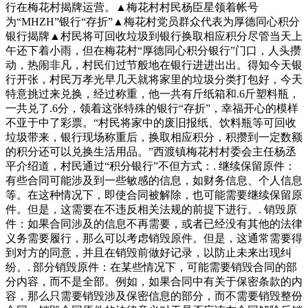
行在梅花村揭牌运营。▲梅花村村民杨臣星领着帐号
为“MHZH”银行“存折”▲梅花村党员群众代表为厚德同心积分
银行揭牌▲村民将可回收垃圾到银行换取相应积分尽管当天上
午还下着小雨，但在梅花村“厚德同心积分银行”门口，人头攒
动，热闹非凡，村民们过节般地在银行进进出出。得知今天银
行开张，村民万孝光早几天就将家里的垃圾分类打包好，今天
特意挑过来兑换，经过称重，他一共有斤纸箱和.6斤塑料瓶，
一共兑了.6分，领着这张特殊的银行“存折”，幸福开心的模样
不亚于中了彩票。“村民将家中的废旧报纸、饮料瓶等可回收
垃圾带来，银行现场称重后，换取相应积分，积攒到一定数额
的积分还可以兑换生活用品。”西渡镇梅花村村委会主任杨丞
平介绍道，村民通过“积分银行”不但方式：. 继续保留原件：
有些合同可能涉及到一些敏感的信息，如财务信息、个人信息
等。在这种情况下，即使合同被解除，也可能需要继续保留原
件。但是，这需要在不违反相关法规的前提下进行。. 销毁原
件：如果合同涉及的信息不再需要，或者已经没有其他的法律
义务需要履行，那么可以考虑销毁原件。但是，这通常需要得
到对方的同意，并且在销毁前做好记录，以防止未来出现纠
纷。. 部分销毁原件：在某些情况下，可能需要销毁合同的部
分内容，而不是全部。例如，如果合同中有关于保密条款的内
容，那么只需要销毁涉及保密信息的部分，而不需要销毁整份