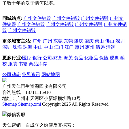
了数十年的汉子情何以堪。
同城站点:
广州文件销毁
广州文件销毁
广州文件销毁
广州文
件销毁
广州文件销毁
广州文件销毁
广州文件销毁
广州文件销
毁
广州文件销毁
更多城市主站:
广州
广州
东莞
东莞
肇庆
肇庆
佛山
佛山
深圳
深圳
珠海
珠海
中山
中山
江门
江门
惠州
惠州
清远
清远
更多行业:
医疗
银行
公司/财务
海关
食品
化妆品
保险
硬盘
学
校
服装
书籍
商品库存
公司动态
业界资讯
网站地图
广州天仁再生资源回收有限公司
咨询热线：13711115910
地址：广州市天河区小新塘横圳路10号
Sitemap
Sitemap.xml
Copyright 2025 All Rights Reserved
微信客服
天仁密销，自成立之始便反复探索：