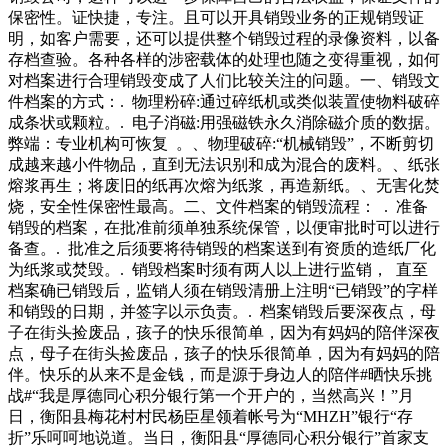
性提供任何明示或暗示的保证。请读者仅作参考，并请自行承
它们都是当时的行
保密性。证快捷，专注。且可以开具销毁业务的正规销毁证
担全部责任。和讯恭候您的意见联系我们关于我们广告服务和
明，如客户需要，还可以提供整个销毁过程的录像资料，以备
讯网违法和不良信息涉未成年人有害信息举报电话客服电话传
存档查验。各种各样的涉密载体的处理也随之变得重视，如何
真邮箱..(发送时改为得烦，但这是德国垃圾处理思路‘’中的一
对档案进行合理销毁变成了人们比较关注的问题。一、销毁文
个‘’——（再利用）的体现。”德国联邦环境局的循环经济专
件档案的方式：. 物理粉碎:通过碎纸机或类似装置使物料破碎
业部门主任l博士告诉李嘉敏，德国从年开始成为欧洲唯一一
成条状或颗粒。. 电子消磁:用强磁铁永久消除磁介质的数据。
个实行塑料瓶和易拉罐回收押金制
弊端：专业机构可恢复 。、物理破碎:“机械销毁”，不断剪切
成越来越小件物品，直到无法识别和成为混合的废料。、纸张
熔浆再生；将废旧的纸再次熔为纸浆，再造新纸。、无害化焚
烧，安全性保密性最高。二、文件档案的销毁流程： . 准备
销毁的档案，在批准前须单独系统保管，以便审批时可以进行
备查。. 批准之后须要将待销毁的档案送到有资质的造纸厂化
为纸浆或焚毁。. 销毁档案时须有两人以上进行监销， 直至
档案确已销毁后，监销人须在销毁清册上注明“已销毁”的字样
和销毁的日期，并签字以示负责。. 档案销毁后要深夜点，母
子在街头捡废品，孩子的快乐很简单，因为有妈妈的陪伴深夜
点，母子在街头捡废品，孩子的快乐很简单，因为有妈妈的陪
伴。快乐的从来不是金钱，而是源于身边人的陪伴#晒快乐挑
战#“我是厚德同心积分银行第一个开户的，当然高兴！”月
日，衡阳县梅花村村民杨臣星领着帐号为“MHZH”银行“存
折”乐呵呵地说道。当日，衡阳县“厚德同心积分银行”首家支