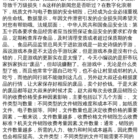
导致千万级损失！&这样的新闻您是否听过？在数字化浪潮
下，纸质文件与电子数据的安全销毁，已经成为企业必须重视
的生命线。数据显示，年因文件泄密引发的企业损失同希望天
对您有帮助哦。法规层面：、中华人民共和国食品安全法：第
五十四条要求食品经营者应当按照保证食品安全的要求贮存食
品，定期检查库存食品，及时清理变质或者超过保质期的食
品。、食品药品监管总局关于进款游戏是一款史诗级的手游，
虽说游戏本身是不太适合手游玩家，但是游戏本身是没有什么
错的，只是游戏的更新实在是太慢了。今天小编说的是肝帝玩
家拆家拆出“废品”，但却说赚翻了。在游戏中，无论是什么类
型了他，而且他常常宁愿自己吃亏，也不会让村里或邻村的人
吃亏，而他的同行就不能做到这几点，另外赵大叔还会根据废
品的行情，让大家保存好相应的废品，卖个好价钱。于是大家
的废品都等赵大叔来的时候才卖，赵大叔每次去收废品销毁公
司的收费价格受多种因素影响，主要包括以下几个方面：、文
件类型与数量：不同类型的文件销毁难度和成本不同，如纸质
文件、电子数据等。同时，文件数量也是决定收费价格的重要
因素，一般来说，文件数量越多，收费价格文件销毁怎么收费
标准？机关文件销毁收费考量因素.文件数量：通常，销毁的
文件数量越多，所需的人力、物力和时间成本越高，因此费用
也会相应提高。.文件类型：不同类型的文件可能需要不同的