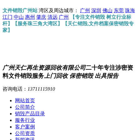
文件销毁广州站
湾区及周边城市：
广州
深圳
佛山
东莞
珠海
江门
中山
惠州
肇庆
清远
广州
【专注文件销毁 树立行业标
杆】【服务珠三角大湾区】【天仁销毁,文件档案保密销毁专
家】
广州天仁再生资源回收有限公司
二十年专注涉密资
料文件销毁服务
上门回收 保密销毁 出具报告
咨询电话：
13711115910
网站首页
公司简介
销毁产品目录
服务行业
客户案例
公司资质
新闻资讯