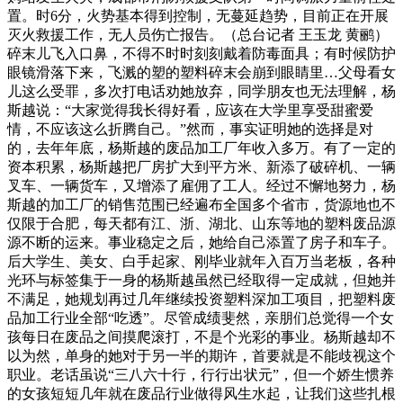
置。时6分，火势基本得到控制，无蔓延趋势，目前正在开展
灭火救援工作，无人员伤亡报告。（总台记者 王玉龙 黄鹂）
碎末儿飞入口鼻，不得不时时刻刻戴着防毒面具；有时候防护
眼镜滑落下来，飞溅的塑的塑料碎末会崩到眼睛里…父母看女
儿这么受罪，多次打电话劝她放弃，同学朋友也无法理解，杨
斯越说：“大家觉得我长得好看，应该在大学里享受甜蜜爱
情，不应该这么折腾自己。”然而，事实证明她的选择是对
的，去年年底，杨斯越的废品加工厂年收入多万。有了一定的
资本积累，杨斯越把厂房扩大到平方米、新添了破碎机、一辆
叉车、一辆货车，又增添了雇佣了工人。经过不懈地努力，杨
斯越的加工厂的销售范围已经遍布全国多个省市，货源地也不
仅限于合肥，每天都有江、浙、湖北、山东等地的塑料废品源
源不断的运来。事业稳定之后，她给自己添置了房子和车子。
后大学生、美女、白手起家、刚毕业就年入百万当老板，各种
光环与标签集于一身的杨斯越虽然已经取得一定成就，但她并
不满足，她规划再过几年继续投资塑料深加工项目，把塑料废
品加工行业全部“吃透”。尽管成绩斐然，亲朋们总觉得一个女
孩每日在废品之间摸爬滚打，不是个光彩的事业。杨斯越却不
以为然，单身的她对于另一半的期许，首要就是不能歧视这个
职业。老话虽说“三八六十行，行行出状元”，但一个娇生惯养
的女孩短短几年就在废品行业做得风生水起，让我们这些扎根