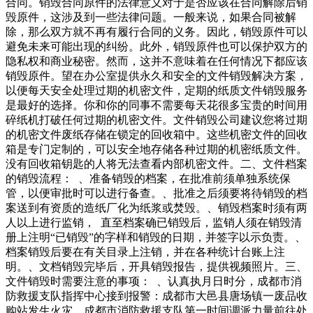
合同。销毁合同原件的法律意义对于是否应该在合同解除后销
毁原件，这涉及到一些法律问题。一般来说，如果合同被解
除，那么双方就不再有履行合同的义务。因此，销毁原件可以
避免未来可能出现的纠纷。此外，销毁原件也可以保护双方的
隐私权和商业秘密。然而，这并不意味着在任何情况下都应该
销毁原件。望在办公室提供永久和安全的文件销毁解决方案，
以便每天安全处理过期的机密文件，定期的纸质文件销毁服务
是最好的选择。你和你的同事不需要每天花很多宝贵的时间用
碎纸机打破任何过期的机密文件。文件销毁公司建议您将过期
的机密文件废纸存储在锁定的回收箱中。这些机密文件的回收
箱是专门定制的，可以安全地存储各种过期的机密纸质文件。
没有回收箱钥匙的人将无法查看内部机密文件。二、文件档案
的销毁流程： 、准备销毁的档案，在批准前须单独系统保
管，以便审批时可以进行备查。、批准之后须要将待销毁的档
案送到有资质的造纸厂化为纸浆或焚毁。、销毁档案时须有两
人以上进行监销， 直至档案确已销毁后，监销人须在销毁清
册上注明“已销毁”的字样和销毁的日期，并签字以示负责。、
档案销毁后要在有关目录上注销，并在各种统计台账上注
明。、文档销毁完毕后，开具销毁报告，提供视频照片。三、
文件销毁时需要注意的事项： 、认真执月日时分，成都市消
防救援支队指挥中心接到报警：成都市大邑县唐场镇一废品收
购站发生火灾，成都市消防救援支队第一时间调派力量前往处