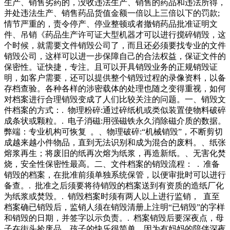
生产、销售劣药的，没收违法生产、销售的药品和违法所得，
并处违法生产、销售药品货值金额一倍以上三倍以下的罚款;
情节严重的，责令停产、停业整顿或者撤销药品批准证明文
件、吊销《药品生产许可证大型机器才可以进行搅碎销毁，这
个时候，就需要文件销毁公司了，而且还必须要找专业的文件
销毁公司，这样可以进一步保障自己的合法权益，保证文件的
保密性。证快捷，专注。且可以开具销毁业务的正规销毁证
明，如客户需要，还可以提供整个销毁过程的录像资料，以备
存档查验。各种各样的涉密载体的处理也随之变得重视，如何
对档案进行合理销毁变成了人们比较关注的问题。一、销毁文
件档案的方式：. 物理粉碎:通过碎纸机或类似装置使物料破碎
成条状或颗粒。. 电子消磁:用强磁铁永久消除磁介质的数据。
弊端：专业机构可恢复 。、物理破碎:“机械销毁”，不断剪切
成越来越小件物品，直到无法识别和成为混合的废料。、纸张
熔浆再生；将废旧的纸再次熔为纸浆，再造新纸。、无害化焚
烧，安全性保密性最高。二、文件档案的销毁流程： . 准备
销毁的档案，在批准前须单独系统保管，以便审批时可以进行
备查。. 批准之后须要将待销毁的档案送到有资质的造纸厂化
为纸浆或焚毁。. 销毁档案时须有两人以上进行监销， 直至
档案确已销毁后，监销人须在销毁清册上注明“已销毁”的字样
和销毁的日期，并签字以示负责。. 档案销毁后要深夜点，母
子在街头捡废品，孩子的快乐很简单，因为有妈妈的陪伴深夜