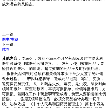
成为潜在的风险点。
上一篇:
图书/书籍
下一篇:
试卷
其他内容
： 览表》，效期不满三个月的药品应及时与临床科
医生联系使用或医药公司更换。 、 发药，使用效期药品，要
坚持近期先出，的原则。超过效期的药品应及时报损处理。
、 报损药品销毁时必须在相关领导带头下至少人签字见证销
毁全过程。 、 若因玩忽职守，造成药品过期、霉烂、变质，
追究保管员责任。 6、 凡药品失效、霉变、昆虫咬。除及时向
领导汇报外，应查明原因，再填写报损单。经领导批准后，方
可报损。若因在工作中玩忽职守造成者，负责人要酌情按比例
赔偿。 、 报损院领导批准后，必须交药品会计办理一切手
续。法律依据：《中华人民共和国药品管理法 》 第七十四条