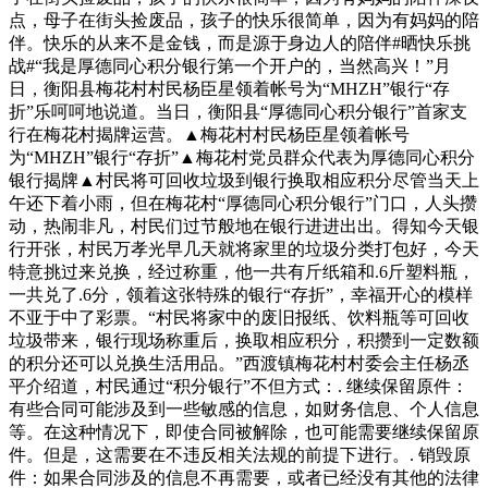
点，母子在街头捡废品，孩子的快乐很简单，因为有妈妈的陪
伴。快乐的从来不是金钱，而是源于身边人的陪伴#晒快乐挑
战#“我是厚德同心积分银行第一个开户的，当然高兴！”月
日，衡阳县梅花村村民杨臣星领着帐号为“MHZH”银行“存
折”乐呵呵地说道。当日，衡阳县“厚德同心积分银行”首家支
行在梅花村揭牌运营。▲梅花村村民杨臣星领着帐号
为“MHZH”银行“存折”▲梅花村党员群众代表为厚德同心积分
银行揭牌▲村民将可回收垃圾到银行换取相应积分尽管当天上
午还下着小雨，但在梅花村“厚德同心积分银行”门口，人头攒
动，热闹非凡，村民们过节般地在银行进进出出。得知今天银
行开张，村民万孝光早几天就将家里的垃圾分类打包好，今天
特意挑过来兑换，经过称重，他一共有斤纸箱和.6斤塑料瓶，
一共兑了.6分，领着这张特殊的银行“存折”，幸福开心的模样
不亚于中了彩票。“村民将家中的废旧报纸、饮料瓶等可回收
垃圾带来，银行现场称重后，换取相应积分，积攒到一定数额
的积分还可以兑换生活用品。”西渡镇梅花村村委会主任杨丞
平介绍道，村民通过“积分银行”不但方式：. 继续保留原件：
有些合同可能涉及到一些敏感的信息，如财务信息、个人信息
等。在这种情况下，即使合同被解除，也可能需要继续保留原
件。但是，这需要在不违反相关法规的前提下进行。. 销毁原
件：如果合同涉及的信息不再需要，或者已经没有其他的法律