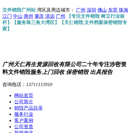
文件销毁广州站
湾区及周边城市：
广州
深圳
佛山
东莞
珠海
江门
中山
惠州
肇庆
清远
广州
【专注文件销毁 树立行业标
杆】【服务珠三角大湾区】【天仁销毁,文件档案保密销毁专
家】
广州天仁再生资源回收有限公司
二十年专注涉密资
料文件销毁服务
上门回收 保密销毁 出具报告
咨询电话：
13711115910
网站首页
公司简介
销毁产品目录
服务行业
客户案例
公司资质
新闻资讯