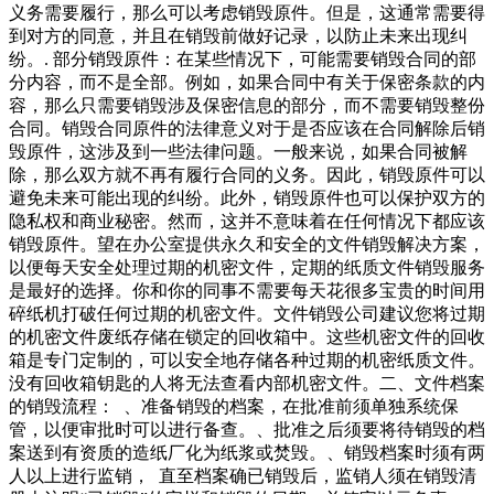
义务需要履行，那么可以考虑销毁原件。但是，这通常需要得
到对方的同意，并且在销毁前做好记录，以防止未来出现纠
纷。. 部分销毁原件：在某些情况下，可能需要销毁合同的部
分内容，而不是全部。例如，如果合同中有关于保密条款的内
容，那么只需要销毁涉及保密信息的部分，而不需要销毁整份
合同。销毁合同原件的法律意义对于是否应该在合同解除后销
毁原件，这涉及到一些法律问题。一般来说，如果合同被解
除，那么双方就不再有履行合同的义务。因此，销毁原件可以
避免未来可能出现的纠纷。此外，销毁原件也可以保护双方的
隐私权和商业秘密。然而，这并不意味着在任何情况下都应该
销毁原件。望在办公室提供永久和安全的文件销毁解决方案，
以便每天安全处理过期的机密文件，定期的纸质文件销毁服务
是最好的选择。你和你的同事不需要每天花很多宝贵的时间用
碎纸机打破任何过期的机密文件。文件销毁公司建议您将过期
的机密文件废纸存储在锁定的回收箱中。这些机密文件的回收
箱是专门定制的，可以安全地存储各种过期的机密纸质文件。
没有回收箱钥匙的人将无法查看内部机密文件。二、文件档案
的销毁流程： 、准备销毁的档案，在批准前须单独系统保
管，以便审批时可以进行备查。、批准之后须要将待销毁的档
案送到有资质的造纸厂化为纸浆或焚毁。、销毁档案时须有两
人以上进行监销， 直至档案确已销毁后，监销人须在销毁清