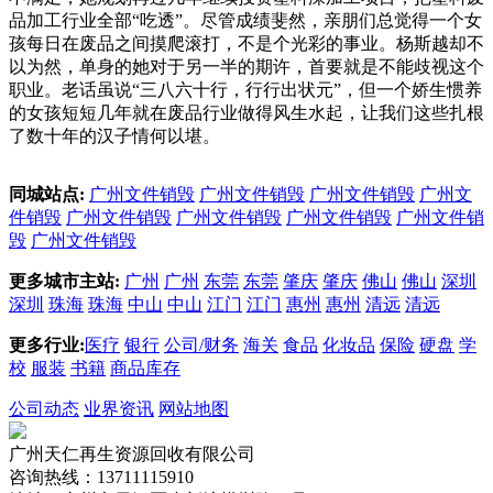
品加工行业全部“吃透”。尽管成绩斐然，亲朋们总觉得一个女
孩每日在废品之间摸爬滚打，不是个光彩的事业。杨斯越却不
以为然，单身的她对于另一半的期许，首要就是不能歧视这个
职业。老话虽说“三八六十行，行行出状元”，但一个娇生惯养
的女孩短短几年就在废品行业做得风生水起，让我们这些扎根
了数十年的汉子情何以堪。
同城站点:
广州文件销毁
广州文件销毁
广州文件销毁
广州文
件销毁
广州文件销毁
广州文件销毁
广州文件销毁
广州文件销
毁
广州文件销毁
更多城市主站:
广州
广州
东莞
东莞
肇庆
肇庆
佛山
佛山
深圳
深圳
珠海
珠海
中山
中山
江门
江门
惠州
惠州
清远
清远
更多行业:
医疗
银行
公司/财务
海关
食品
化妆品
保险
硬盘
学
校
服装
书籍
商品库存
公司动态
业界资讯
网站地图
广州天仁再生资源回收有限公司
咨询热线：13711115910