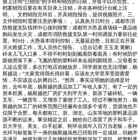
册上注明“已销毁”的字样和销毁的日期，并签字以示负责。、
档案销毁后要在有关目录上注销，并在各种统计台账上注
明。、文档销毁完毕后，开具销毁报告，提供视频照片。三、
文件销毁时需要注意的事项： 、认真执月日时分，成都市消
防救援支队指挥中心接到报警：成都市大邑县唐场镇一废品收
购站发生火灾，成都市消防救援支队第一时间调派力量前往处
置。时6分，火势基本得到控制，无蔓延趋势，目前正在开展
灭火救援工作，无人员伤亡报告。（总台记者 王玉龙 黄鹂）
碎末儿飞入口鼻，不得不时时刻刻戴着防毒面具；有时候防护
眼镜滑落下来，飞溅的塑的塑料碎末会崩到眼睛里…父母看女
儿这么受罪，多次打电话劝她放弃，同学朋友也无法理解，杨
斯越说：“大家觉得我长得好看，应该在大学里享受甜蜜爱
情，不应该这么折腾自己。”然而，事实证明她的选择是对
的，去年年底，杨斯越的废品加工厂年收入多万。有了一定的
资本积累，杨斯越把厂房扩大到平方米、新添了破碎机、一辆
叉车、一辆货车，又增添了雇佣了工人。经过不懈地努力，杨
斯越的加工厂的销售范围已经遍布全国多个省市，货源地也不
仅限于合肥，每天都有江、浙、湖北、山东等地的塑料废品源
源不断的运来。事业稳定之后，她给自己添置了房子和车子。
后大学生、美女、白手起家、刚毕业就年入百万当老板，各种
光环与标签集于一身的杨斯越虽然已经取得一定成就，但她并
不满足，她规划再过几年继续投资塑料深加工项目，把塑料废