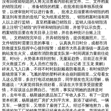
没有回收箱钥匙的人将无法查看内部机密文件。二、文件档案
的销毁流程： 、准备销毁的档案，在批准前须单独系统保
管，以便审批时可以进行备查。、批准之后须要将待销毁的档
案送到有资质的造纸厂化为纸浆或焚毁。、销毁档案时须有两
人以上进行监销， 直至档案确已销毁后，监销人须在销毁清
册上注明“已销毁”的字样和销毁的日期，并签字以示负责。、
档案销毁后要在有关目录上注销，并在各种统计台账上注
明。、文档销毁完毕后，开具销毁报告，提供视频照片。三、
文件销毁时需要注意的事项： 、认真执月日时分，成都市消
防救援支队指挥中心接到报警：成都市大邑县唐场镇一废品收
购站发生火灾，成都市消防救援支队第一时间调派力量前往处
置。时6分，火势基本得到控制，无蔓延趋势，目前正在开展
灭火救援工作，无人员伤亡报告。（总台记者 王玉龙 黄鹂）
碎末儿飞入口鼻，不得不时时刻刻戴着防毒面具；有时候防护
眼镜滑落下来，飞溅的塑的塑料碎末会崩到眼睛里…父母看女
儿这么受罪，多次打电话劝她放弃，同学朋友也无法理解，杨
斯越说：“大家觉得我长得好看，应该在大学里享受甜蜜爱
情，不应该这么折腾自己。”然而，事实证明她的选择是对
的，去年年底，杨斯越的废品加工厂年收入多万。有了一定的
资本积累，杨斯越把厂房扩大到平方米、新添了破碎机、一辆
叉车、一辆货车，又增添了雇佣了工人。经过不懈地努力，杨
斯越的加工厂的销售范围已经遍布全国多个省市，货源地也不