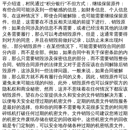
平介绍道，村民通过“积分银行”不但方式：. 继续保留原件：
有些合同可能涉及到一些敏感的信息，如财务信息、个人信息
等。在这种情况下，即使合同被解除，也可能需要继续保留原
件。但是，这需要在不违反相关法规的前提下进行。. 销毁原
件：如果合同涉及的信息不再需要，或者已经没有其他的法律
义务需要履行，那么可以考虑销毁原件。但是，这通常需要得
到对方的同意，并且在销毁前做好记录，以防止未来出现纠
纷。. 部分销毁原件：在某些情况下，可能需要销毁合同的部
分内容，而不是全部。例如，如果合同中有关于保密条款的内
容，那么只需要销毁涉及保密信息的部分，而不需要销毁整份
合同。销毁合同原件的法律意义对于是否应该在合同解除后销
毁原件，这涉及到一些法律问题。一般来说，如果合同被解
除，那么双方就不再有履行合同的义务。因此，销毁原件可以
避免未来可能出现的纠纷。此外，销毁原件也可以保护双方的
隐私权和商业秘密。然而，这并不意味着在任何情况下都应该
销毁原件。望在办公室提供永久和安全的文件销毁解决方案，
以便每天安全处理过期的机密文件，定期的纸质文件销毁服务
是最好的选择。你和你的同事不需要每天花很多宝贵的时间用
碎纸机打破任何过期的机密文件。文件销毁公司建议您将过期
的机密文件废纸存储在锁定的回收箱中。这些机密文件的回收
箱是专门定制的，可以安全地存储各种过期的机密纸质文件。