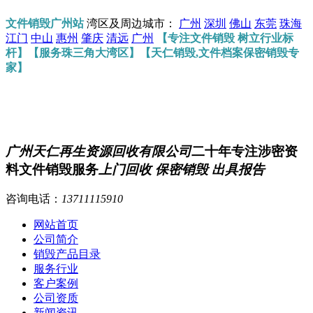
文件销毁广州站
湾区及周边城市：
广州
深圳
佛山
东莞
珠海
江门
中山
惠州
肇庆
清远
广州
【专注文件销毁 树立行业标
杆】【服务珠三角大湾区】【天仁销毁,文件档案保密销毁专
家】
广州天仁再生资源回收有限公司
二十年专注涉密资
料文件销毁服务
上门回收 保密销毁 出具报告
咨询电话：
13711115910
网站首页
公司简介
销毁产品目录
服务行业
客户案例
公司资质
新闻资讯