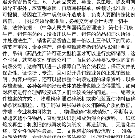
追究保管员责任。 6、 凡药品失效、霉变、昆虫咬。除及时向
领导汇报外，应查明原因，再填写报损单。经领导批准后，方
可报损。若因在工作中玩忽职守造成者，负责人要酌情按比例
赔偿。 、 报损院领导批准后，必须交药品会计办理一切手
续。法律依据：《中华人民共和国药品管理法 》 第七十四条
生产、销售劣药的，没收违法生产、销售的药品和违法所得，
并处违法生产、销售药品货值金额一倍以上三倍以下的罚款;
情节严重的，责令停产、停业整顿或者撤销药品批准证明文
件、吊销《药品生产许可证大型机器才可以进行搅碎销毁，这
个时候，就需要文件销毁公司了，而且还必须要找专业的文件
销毁公司，这样可以进一步保障自己的合法权益，保证文件的
保密性。证快捷，专注。且可以开具销毁业务的正规销毁证
明，如客户需要，还可以提供整个销毁过程的录像资料，以备
存档查验。各种各样的涉密载体的处理也随之变得重视，如何
对档案进行合理销毁变成了人们比较关注的问题。一、销毁文
件档案的方式：. 物理粉碎:通过碎纸机或类似装置使物料破碎
成条状或颗粒。. 电子消磁:用强磁铁永久消除磁介质的数据。
弊端：专业机构可恢复 。、物理破碎:“机械销毁”，不断剪切
成越来越小件物品，直到无法识别和成为混合的废料。、纸张
熔浆再生；将废旧的纸再次熔为纸浆，再造新纸。、无害化焚
烧，安全性保密性最高。二、文件档案的销毁流程： . 准备
销毁的档案，在批准前须单独系统保管，以便审批时可以进行