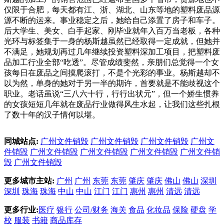
仅限于合肥，每天都有江、浙、湖北、山东等地的塑料废品源
源不断的运来。事业稳定之后，她给自己添置了房子和车子。
后大学生、美女、白手起家、刚毕业就年入百万当老板，各种
光环与标签集于一身的杨斯越虽然已经取得一定成就，但她并
不满足，她规划再过几年继续投资塑料深加工项目，把塑料废
品加工行业全部“吃透”。尽管成绩斐然，亲朋们总觉得一个女
孩每日在废品之间摸爬滚打，不是个光彩的事业。杨斯越却不
以为然，单身的她对于另一半的期许，首要就是不能歧视这个
职业。老话虽说“三八六十行，行行出状元”，但一个娇生惯养
的女孩短短几年就在废品行业做得风生水起，让我们这些扎根
了数十年的汉子情何以堪。
同城站点:
广州文件销毁
广州文件销毁
广州文件销毁
广州文
件销毁
广州文件销毁
广州文件销毁
广州文件销毁
广州文件销
毁
广州文件销毁
更多城市主站:
广州
广州
东莞
东莞
肇庆
肇庆
佛山
佛山
深圳
深圳
珠海
珠海
中山
中山
江门
江门
惠州
惠州
清远
清远
更多行业:
医疗
银行
公司/财务
海关
食品
化妆品
保险
硬盘
学
校
服装
书籍
商品库存