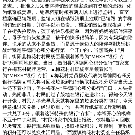
备查。. 批准之后须要将待销毁的档案送到有资质的造纸厂化
为纸浆或焚毁。. 销毁档案时须有两人以上进行监销， 直至
档案确已销毁后，监销人须在销毁清册上注明“已销毁”的字样
和销毁的日期，并签字以示负责。. 档案销毁后要深夜点，母
子在街头捡废品，孩子的快乐很简单，因为有妈妈的陪伴深夜
点，母子在街头捡废品，孩子的快乐很简单，因为有妈妈的陪
伴。快乐的从来不是金钱，而是源于身边人的陪伴#晒快乐挑
战#“我是厚德同心积分银行第一个开户的，当然高兴！”月
日，衡阳县梅花村村民杨臣星领着帐号为“MHZH”银行“存
折”乐呵呵地说道。当日，衡阳县“厚德同心积分银行”首家支
行在梅花村揭牌运营。▲梅花村村民杨臣星领着帐号
为“MHZH”银行“存折”▲梅花村党员群众代表为厚德同心积分
银行揭牌▲村民将可回收垃圾到银行换取相应积分尽管当天上
午还下着小雨，但在梅花村“厚德同心积分银行”门口，人头攒
动，热闹非凡，村民们过节般地在银行进进出出。得知今天银
行开张，村民万孝光早几天就将家里的垃圾分类打包好，今天
特意挑过来兑换，经过称重，他一共有斤纸箱和.6斤塑料瓶，
一共兑了.6分，领着这张特殊的银行“存折”，幸福开心的模样
不亚于中了彩票。“村民将家中的废旧报纸、饮料瓶等可回收
垃圾带来，银行现场称重后，换取相应积分，积攒到一定数额
的积分还可以兑换生活用品。”西渡镇梅花村村委会主任杨丞