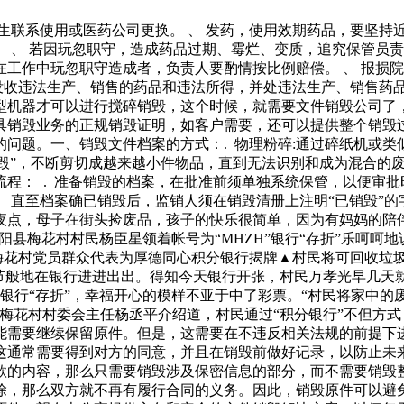
生联系使用或医药公司更换。 、 发药，使用效期药品，要坚持
 、 若因玩忽职守，造成药品过期、霉烂、变质，追究保管员责
工作中玩忽职守造成者，负责人要酌情按比例赔偿。 、 报损
，没收违法生产、销售的药品和违法所得，并处违法生产、销售药
型机器才可以进行搅碎销毁，这个时候，就需要文件销毁公司了
具销毁业务的正规销毁证明，如客户需要，还可以提供整个销毁
问题。一、销毁文件档案的方式：. 物理粉碎:通过碎纸机或类似
销毁”，不断剪切成越来越小件物品，直到无法识别和成为混合的
程： . 准备销毁的档案，在批准前须单独系统保管，以便审批
， 直至档案确已销毁后，监销人须在销毁清册上注明“已销毁”的
夜点，母子在街头捡废品，孩子的快乐很简单，因为有妈妈的陪
阳县梅花村村民杨臣星领着帐号为“MHZH”银行“存折”乐呵呵
”▲梅花村党员群众代表为厚德同心积分银行揭牌▲村民将可回收
过节般地在银行进进出出。得知今天银行开张，村民万孝光早几天
殊的银行“存折”，幸福开心的模样不亚于中了彩票。“村民将家中
梅花村村委会主任杨丞平介绍道，村民通过“积分银行”不但方式
需要继续保留原件。但是，这需要在不违反相关法规的前提下进
通常需要得到对方的同意，并且在销毁前做好记录，以防止未来
款的内容，那么只需要销毁涉及保密信息的部分，而不需要销毁
除，那么双方就不再有履行合同的义务。因此，销毁原件可以避