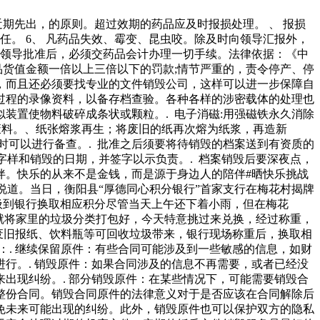
近期先出，的原则。超过效期的药品应及时报损处理。 、 报损
任。 6、 凡药品失效、霉变、昆虫咬。除及时向领导汇报外，
院领导批准后，必须交药品会计办理一切手续。法律依据：《中
品货值金额一倍以上三倍以下的罚款;情节严重的，责令停产、停
，而且还必须要找专业的文件销毁公司，这样可以进一步保障自
过程的录像资料，以备存档查验。各种各样的涉密载体的处理也
装置使物料破碎成条状或颗粒。. 电子消磁:用强磁铁永久消除
废料。、纸张熔浆再生；将废旧的纸再次熔为纸浆，再造新
时可以进行备查。. 批准之后须要将待销毁的档案送到有资质的
字样和销毁的日期，并签字以示负责。. 档案销毁后要深夜点，
伴。快乐的从来不是金钱，而是源于身边人的陪伴#晒快乐挑战
地说道。当日，衡阳县“厚德同心积分银行”首家支行在梅花村揭牌
垃圾到银行换取相应积分尽管当天上午还下着小雨，但在梅花
就将家里的垃圾分类打包好，今天特意挑过来兑换，经过称重，
的废旧报纸、饮料瓶等可回收垃圾带来，银行现场称重后，换取相
：. 继续保留原件：有些合同可能涉及到一些敏感的信息，如财
行。. 销毁原件：如果合同涉及的信息不再需要，或者已经没
出现纠纷。. 部分销毁原件：在某些情况下，可能需要销毁合
整份合同。销毁合同原件的法律意义对于是否应该在合同解除后
免未来可能出现的纠纷。此外，销毁原件也可以保护双方的隐私