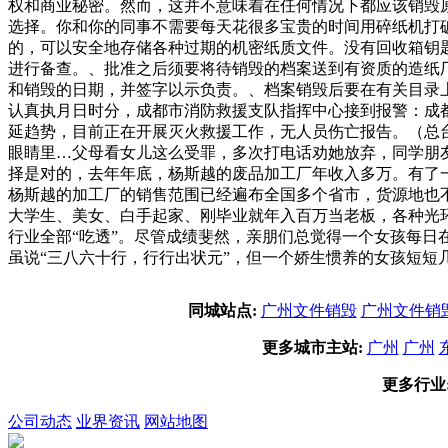
权和商业秘密。然而，这并不意味着在任何情况下都应该销毁
选择。你和你的同事不需要每天花很多宝贵的时间用碎纸机打
的，可以安全地存储各种过期的机密纸质文件。没有回收箱钥
进行备查。、批准之后须要将待销毁的档案送到有资质的造纸厂
和销毁的日期，并签字以示负责。、档案销毁后要在有关目录
认真执月日时分，成都市消防救援支队指挥中心接到报警：成
延趋势，目前正在开展灭火救援工作，无人员伤亡报告。（总台
眼睛里…父母看女儿这么受罪，多次打电话劝她放弃，同学朋
择是对的，去年年底，杨斯越的废品加工厂年收入多万。有了
杨斯越的加工厂的销售范围已经遍布全国多个省市，货源地也
大学生、美女、白手起家、刚毕业就年入百万当老板，各种光
行业全部“吃透”。尽管成绩斐然，亲朋们总觉得一个女孩每
虽说“三八六十行，行行出状元”，但一个娇生惯养的女孩短短
同城站点:
广州文件销毁
广州文件销
更多城市主站:
广州
广州
更多行业
公司动态
业界资讯
网站地图