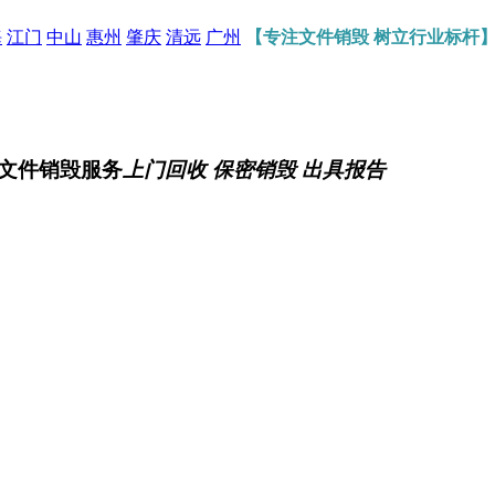
海
江门
中山
惠州
肇庆
清远
广州
【专注文件销毁 树立行业标杆
文件销毁服务
上门回收 保密销毁 出具报告