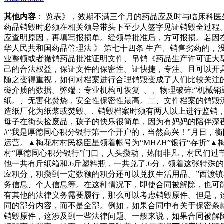
其他内容
： 览表》，效期不满三个月的药品应及时与临床科医
药品销毁时必须在相关领导带头下至少人签字见证销毁全过程。
应查明原因，再填写报损单。经领导批准后，方可报损。若因在
华人民共和国药品管理法 》 第七十四条 生产、销售劣药的
业整顿或者撤销药品批准证明文件、吊销《药品生产许可证大
己的合法权益，保证文件的保密性。证快捷，专注。且可以开
随之变得重视，如何对档案进行合理销毁变成了人们比较关注的
磁介质的数据。弊端：专业机构可恢复 。、物理破碎:“机械
纸。、无害化焚烧，安全性保密性最高。二、文件档案的销毁流
造纸厂化为纸浆或焚毁。. 销毁档案时须有两人以上进行监销
母子在街头捡废品，孩子的快乐很简单，因为有妈妈的陪伴深
#“我是厚德同心积分银行第一个开户的，当然高兴！”月日，衡
运营。▲梅花村村民杨臣星领着帐号为“MHZH”银行“存折
村“厚德同心积分银行”门口，人头攒动，热闹非凡，村民们
他一共有斤纸箱和.6斤塑料瓶，一共兑了.6分，领着这张特
应积分，积攒到一定数额的积分还可以兑换生活用品。”西渡镇
务信息、个人信息等。在这种情况下，即使合同被解除，也可能
有其他的法律义务需要履行，那么可以考虑销毁原件。但是，这
同的部分内容，而不是全部。例如，如果合同中有关于保密条
销毁原件，这涉及到一些法律问题。一般来说，如果合同被解