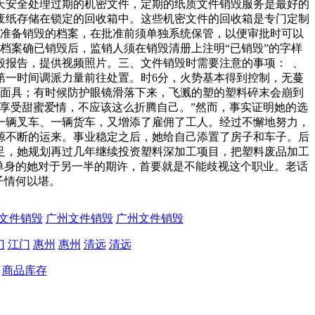
天安全处理过期的机密文件，定期的纸质文件销毁服务是最好的
废纸存储在锁定的回收箱中。这些机密文件的回收箱是专门定制
、准备销毁的档案，在批准前须单独系统保管，以便审批时可以
档案确已销毁后，监销人须在销毁清册上注明“已销毁”的字样
毁报告，提供视频照片。三、文件销毁时需要注意的事项： 、
第一时间调派力量前往处置。时6分，火势基本得到控制，无蔓
毒面具；有时候防护眼镜滑落下来，飞溅的塑的塑料碎末会崩到
享受甜蜜爱情，不应该这么折腾自己。”然而，事实证明她的选
一辆叉车、一辆货车，又增添了雇佣了工人。经过不懈地努力，
源不断的运来。事业稳定之后，她给自己添置了房子和车子。后
足，她规划再过几年继续投资塑料深加工项目，把塑料废品加工
单身的她对于另一半的期许，首要就是不能歧视这个职业。老话
子情何以堪。
文件销毁
广州文件销毁
广州文件销毁
门
江门
惠州
惠州
清远
清远
商品库存