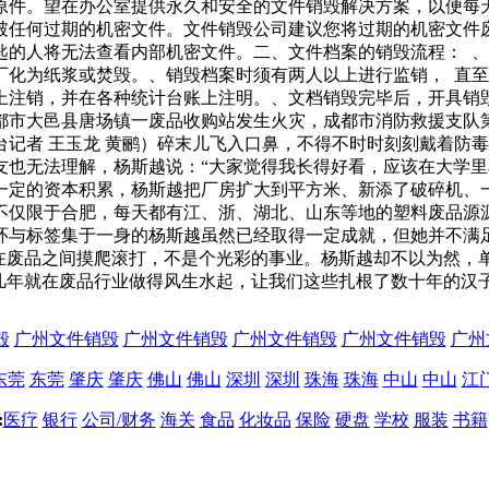
原件。望在办公室提供永久和安全的文件销毁解决方案，以便每
破任何过期的机密文件。文件销毁公司建议您将过期的机密文件
匙的人将无法查看内部机密文件。二、文件档案的销毁流程： 
化为纸浆或焚毁。、销毁档案时须有两人以上进行监销， 直至
上注销，并在各种统计台账上注明。、文档销毁完毕后，开具销
都市大邑县唐场镇一废品收购站发生火灾，成都市消防救援支队
记者 王玉龙 黄鹂）碎末儿飞入口鼻，不得不时时刻刻戴着防
友也无法理解，杨斯越说：“大家觉得我长得好看，应该在大学里
一定的资本积累，杨斯越把厂房扩大到平方米、新添了破碎机、
不仅限于合肥，每天都有江、浙、湖北、山东等地的塑料废品源
环与标签集于一身的杨斯越虽然已经取得一定成就，但她并不满
日在废品之间摸爬滚打，不是个光彩的事业。杨斯越却不以为然，
几年就在废品行业做得风生水起，让我们这些扎根了数十年的汉
毁
广州文件销毁
广州文件销毁
广州文件销毁
广州文件销毁
广州
东莞
东莞
肇庆
肇庆
佛山
佛山
深圳
深圳
珠海
珠海
中山
中山
江
:
医疗
银行
公司/财务
海关
食品
化妆品
保险
硬盘
学校
服装
书籍