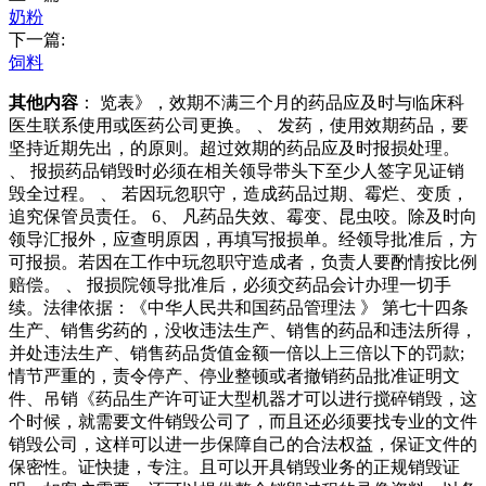
奶粉
下一篇:
饲料
其他内容
： 览表》，效期不满三个月的药品应及时与临床科
医生联系使用或医药公司更换。 、 发药，使用效期药品，要
坚持近期先出，的原则。超过效期的药品应及时报损处理。
、 报损药品销毁时必须在相关领导带头下至少人签字见证销
毁全过程。 、 若因玩忽职守，造成药品过期、霉烂、变质，
追究保管员责任。 6、 凡药品失效、霉变、昆虫咬。除及时向
领导汇报外，应查明原因，再填写报损单。经领导批准后，方
可报损。若因在工作中玩忽职守造成者，负责人要酌情按比例
赔偿。 、 报损院领导批准后，必须交药品会计办理一切手
续。法律依据：《中华人民共和国药品管理法 》 第七十四条
生产、销售劣药的，没收违法生产、销售的药品和违法所得，
并处违法生产、销售药品货值金额一倍以上三倍以下的罚款;
情节严重的，责令停产、停业整顿或者撤销药品批准证明文
件、吊销《药品生产许可证大型机器才可以进行搅碎销毁，这
个时候，就需要文件销毁公司了，而且还必须要找专业的文件
销毁公司，这样可以进一步保障自己的合法权益，保证文件的
保密性。证快捷，专注。且可以开具销毁业务的正规销毁证