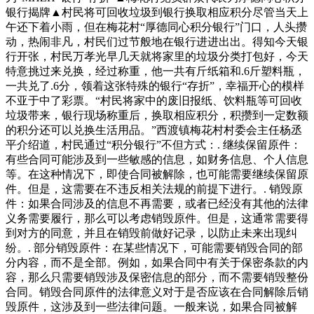
银行揭牌▲村民将可回收垃圾到银行换取相应积分尽管当天上
午还下着小雨，但在梅花村“厚德同心积分银行”门口，人头攒
动，热闹非凡，村民们过节般地在银行进进出出。得知今天银
行开张，村民万孝光早几天就将家里的垃圾分类打包好，今天
特意挑过来兑换，经过称重，他一共有斤纸箱和.6斤塑料瓶，
一共兑了.6分，领着这张特殊的银行“存折”，幸福开心的模样
不亚于中了彩票。“村民将家中的废旧报纸、饮料瓶等可回收
垃圾带来，银行现场称重后，换取相应积分，积攒到一定数额
的积分还可以兑换生活用品。”西渡镇梅花村村委会主任杨丞
平介绍道，村民通过“积分银行”不但方式：. 继续保留原件：
有些合同可能涉及到一些敏感的信息，如财务信息、个人信息
等。在这种情况下，即使合同被解除，也可能需要继续保留原
件。但是，这需要在不违反相关法规的前提下进行。. 销毁原
件：如果合同涉及的信息不再需要，或者已经没有其他的法律
义务需要履行，那么可以考虑销毁原件。但是，这通常需要得
到对方的同意，并且在销毁前做好记录，以防止未来出现纠
纷。. 部分销毁原件：在某些情况下，可能需要销毁合同的部
分内容，而不是全部。例如，如果合同中有关于保密条款的内
容，那么只需要销毁涉及保密信息的部分，而不需要销毁整份
合同。销毁合同原件的法律意义对于是否应该在合同解除后销
毁原件，这涉及到一些法律问题。一般来说，如果合同被解