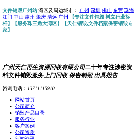
文件销毁广州站
湾区及周边城市：
广州
深圳
佛山
东莞
珠海
江门
中山
惠州
肇庆
清远
广州
【专注文件销毁 树立行业标
杆】【服务珠三角大湾区】【天仁销毁,文件档案保密销毁专
家】
广州天仁再生资源回收有限公司
二十年专注涉密资
料文件销毁服务
上门回收 保密销毁 出具报告
咨询电话：
13711115910
网站首页
公司简介
销毁产品目录
服务行业
客户案例
公司资质
新闻资讯