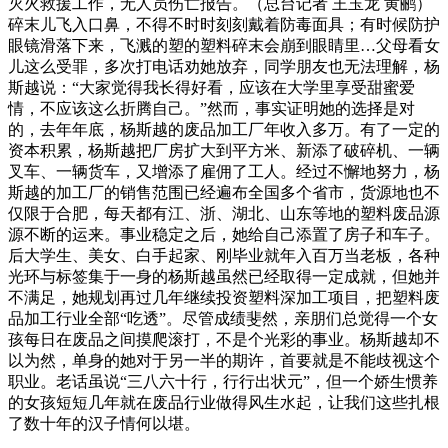
灭火救援工作，无人员伤亡报告。（总台记者 王玉龙 黄鹂）
碎末儿飞入口鼻，不得不时时刻刻戴着防毒面具；有时候防护
眼镜滑落下来，飞溅的塑的塑料碎末会崩到眼睛里…父母看女
儿这么受罪，多次打电话劝她放弃，同学朋友也无法理解，杨
斯越说：“大家觉得我长得好看，应该在大学里享受甜蜜爱
情，不应该这么折腾自己。”然而，事实证明她的选择是对
的，去年年底，杨斯越的废品加工厂年收入多万。有了一定的
资本积累，杨斯越把厂房扩大到平方米、新添了破碎机、一辆
叉车、一辆货车，又增添了雇佣了工人。经过不懈地努力，杨
斯越的加工厂的销售范围已经遍布全国多个省市，货源地也不
仅限于合肥，每天都有江、浙、湖北、山东等地的塑料废品源
源不断的运来。事业稳定之后，她给自己添置了房子和车子。
后大学生、美女、白手起家、刚毕业就年入百万当老板，各种
光环与标签集于一身的杨斯越虽然已经取得一定成就，但她并
不满足，她规划再过几年继续投资塑料深加工项目，把塑料废
品加工行业全部“吃透”。尽管成绩斐然，亲朋们总觉得一个女
孩每日在废品之间摸爬滚打，不是个光彩的事业。杨斯越却不
以为然，单身的她对于另一半的期许，首要就是不能歧视这个
职业。老话虽说“三八六十行，行行出状元”，但一个娇生惯养
的女孩短短几年就在废品行业做得风生水起，让我们这些扎根
了数十年的汉子情何以堪。