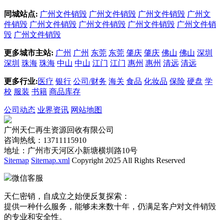
同城站点:
广州文件销毁
广州文件销毁
广州文件销毁
广州文
件销毁
广州文件销毁
广州文件销毁
广州文件销毁
广州文件销
毁
广州文件销毁
更多城市主站:
广州
广州
东莞
东莞
肇庆
肇庆
佛山
佛山
深圳
深圳
珠海
珠海
中山
中山
江门
江门
惠州
惠州
清远
清远
更多行业:
医疗
银行
公司/财务
海关
食品
化妆品
保险
硬盘
学
校
服装
书籍
商品库存
公司动态
业界资讯
网站地图
广州天仁再生资源回收有限公司
咨询热线：13711115910
地址：广州市天河区小新塘横圳路10号
Sitemap
Sitemap.xml
Copyright 2025 All Rights Reserved
微信客服
天仁密销，自成立之始便反复探索：
提供一种什么服务，能够未来数十年，仍满足客户对文件销毁
的专业和安全性。