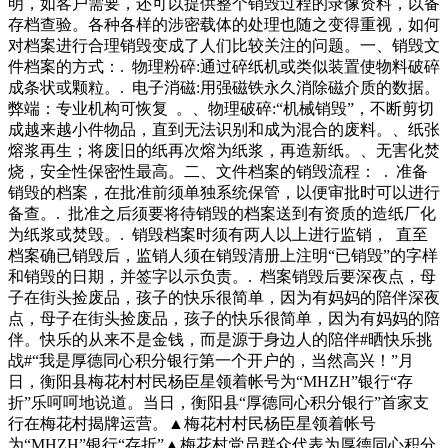
明，如客户需要，还可以提供整个销毁过程的录像资料，以备
存档查验。各种各样的涉密载体的处理也随之变得重视，如何
对档案进行合理销毁变成了人们比较关注的问题。一、销毁文
件档案的方式：. 物理粉碎:通过碎纸机或类似装置使物料破碎
成条状或颗粒。. 电子消磁:用强磁铁永久消除磁介质的数据。
弊端：专业机构可恢复 。、物理破碎:“机械销毁”，不断剪切
成越来越小件物品，直到无法识别和成为混合的废料。、纸张
熔浆再生；将废旧的纸再次熔为纸浆，再造新纸。、无害化焚
烧，安全性保密性最高。二、文件档案的销毁流程： . 准备
销毁的档案，在批准前须单独系统保管，以便审批时可以进行
备查。. 批准之后须要将待销毁的档案送到有资质的造纸厂化
为纸浆或焚毁。. 销毁档案时须有两人以上进行监销， 直至
档案确已销毁后，监销人须在销毁清册上注明“已销毁”的字样
和销毁的日期，并签字以示负责。. 档案销毁后要深夜点，母
子在街头捡废品，孩子的快乐很简单，因为有妈妈的陪伴深夜
点，母子在街头捡废品，孩子的快乐很简单，因为有妈妈的陪
伴。快乐的从来不是金钱，而是源于身边人的陪伴#晒快乐挑
战#“我是厚德同心积分银行第一个开户的，当然高兴！”月
日，衡阳县梅花村村民杨臣星领着帐号为“MHZH”银行“存
折”乐呵呵地说道。当日，衡阳县“厚德同心积分银行”首家支
行在梅花村揭牌运营。▲梅花村村民杨臣星领着帐号
为“MHZH”银行“存折”▲梅花村党员群众代表为厚德同心积分