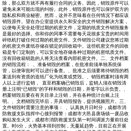
除，那么双方就不再有履行合同的义务。因此，销毁原件可以
避免未来可能出现的纠纷。此外，销毁原件也可以保护双方的
隐私权和商业秘密。然而，这并不意味着在任何情况下都应该
销毁原件。望在办公室提供永久和安全的文件销毁解决方案，
以便每天安全处理过期的机密文件，定期的纸质文件销毁服务
是最好的选择。你和你的同事不需要每天花很多宝贵的时间用
碎纸机打破任何过期的机密文件。文件销毁公司建议您将过期
的机密文件废纸存储在锁定的回收箱中。这些机密文件的回收
箱是专门定制的，可以安全地存储各种过期的机密纸质文件。
没有回收箱钥匙的人将无法查看内部机密文件。二、文件档案
的销毁流程： 、准备销毁的档案，在批准前须单独系统保
管，以便审批时可以进行备查。、批准之后须要将待销毁的档
案送到有资质的造纸厂化为纸浆或焚毁。、销毁档案时须有两
人以上进行监销， 直至档案确已销毁后，监销人须在销毁清
册上注明“已销毁”的字样和销毁的日期，并签字以示负责。、
档案销毁后要在有关目录上注销，并在各种统计台账上注
明。、文档销毁完毕后，开具销毁报告，提供视频照片。三、
文件销毁时需要注意的事项： 、认真执月日时分，成都市消
防救援支队指挥中心接到报警：成都市大邑县唐场镇一废品收
购站发生火灾，成都市消防救援支队第一时间调派力量前往处
置。时6分，火势基本得到控制，无蔓延趋势，目前正在开展