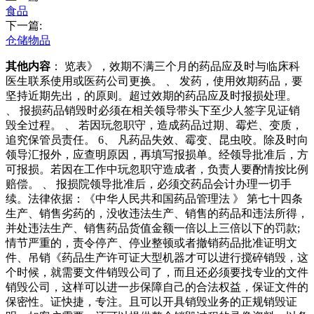
食品
下一篇:
仓储物品
其他内容
： 览表》，效期不满三个月的药品应及时与临床科
医生联系使用或医药公司更换。 、 发药，使用效期药品，要
坚持近期先出，的原则。超过效期的药品应及时报损处理。
、 报损药品销毁时必须在相关领导带头下至少人签字见证销
毁全过程。 、 若因玩忽职守，造成药品过期、霉烂、变质，
追究保管员责任。 6、 凡药品失效、霉变、昆虫咬。除及时向
领导汇报外，应查明原因，再填写报损单。经领导批准后，方
可报损。若因在工作中玩忽职守造成者，负责人要酌情按比例
赔偿。 、 报损院领导批准后，必须交药品会计办理一切手
续。法律依据：《中华人民共和国药品管理法 》 第七十四条
生产、销售劣药的，没收违法生产、销售的药品和违法所得，
并处违法生产、销售药品货值金额一倍以上三倍以下的罚款;
情节严重的，责令停产、停业整顿或者撤销药品批准证明文
件、吊销《药品生产许可证大型机器才可以进行搅碎销毁，这
个时候，就需要文件销毁公司了，而且还必须要找专业的文件
销毁公司，这样可以进一步保障自己的合法权益，保证文件的
保密性。证快捷，专注。且可以开具销毁业务的正规销毁证