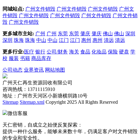
同城站点:
广州文件销毁
广州文件销毁
广州文件销毁
广州文
件销毁
广州文件销毁
广州文件销毁
广州文件销毁
广州文件销
毁
广州文件销毁
更多城市主站:
广州
广州
东莞
东莞
肇庆
肇庆
佛山
佛山
深圳
深圳
珠海
珠海
中山
中山
江门
江门
惠州
惠州
清远
清远
更多行业:
医疗
银行
公司/财务
海关
食品
化妆品
保险
硬盘
学
校
服装
书籍
商品库存
公司动态
业界资讯
网站地图
广州天仁再生资源回收有限公司
咨询热线：13711115910
地址：广州市天河区小新塘横圳路10号
Sitemap
Sitemap.xml
Copyright 2025 All Rights Reserved
微信客服
天仁密销，自成立之始便反复探索：
提供一种什么服务，能够未来数十年，仍满足客户对文件销毁
的专业和安全性。