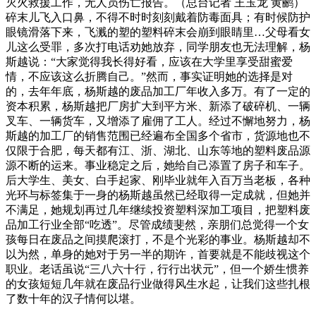
灭火救援工作，无人员伤亡报告。（总台记者 王玉龙 黄鹂）
碎末儿飞入口鼻，不得不时时刻刻戴着防毒面具；有时候防护
眼镜滑落下来，飞溅的塑的塑料碎末会崩到眼睛里…父母看女
儿这么受罪，多次打电话劝她放弃，同学朋友也无法理解，杨
斯越说：“大家觉得我长得好看，应该在大学里享受甜蜜爱
情，不应该这么折腾自己。”然而，事实证明她的选择是对
的，去年年底，杨斯越的废品加工厂年收入多万。有了一定的
资本积累，杨斯越把厂房扩大到平方米、新添了破碎机、一辆
叉车、一辆货车，又增添了雇佣了工人。经过不懈地努力，杨
斯越的加工厂的销售范围已经遍布全国多个省市，货源地也不
仅限于合肥，每天都有江、浙、湖北、山东等地的塑料废品源
源不断的运来。事业稳定之后，她给自己添置了房子和车子。
后大学生、美女、白手起家、刚毕业就年入百万当老板，各种
光环与标签集于一身的杨斯越虽然已经取得一定成就，但她并
不满足，她规划再过几年继续投资塑料深加工项目，把塑料废
品加工行业全部“吃透”。尽管成绩斐然，亲朋们总觉得一个女
孩每日在废品之间摸爬滚打，不是个光彩的事业。杨斯越却不
以为然，单身的她对于另一半的期许，首要就是不能歧视这个
职业。老话虽说“三八六十行，行行出状元”，但一个娇生惯养
的女孩短短几年就在废品行业做得风生水起，让我们这些扎根
了数十年的汉子情何以堪。