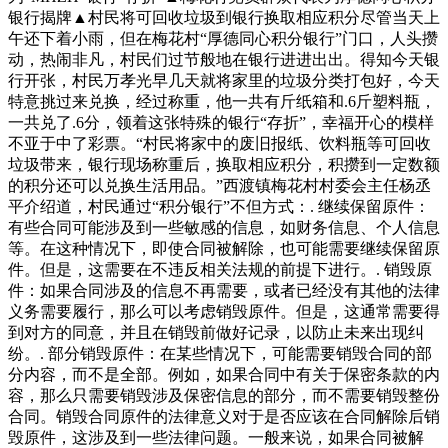
银行揭牌▲村民将可回收垃圾到银行换取相应积分尽管当天上
午还下着小雨，但在梅花村“厚德同心积分银行”门口，人头攒
动，热闹非凡，村民们过节般地在银行进进出出。得知今天银
行开张，村民万孝光早几天就将家里的垃圾分类打包好，今天
特意挑过来兑换，经过称重，他一共有斤纸箱和.6斤塑料瓶，
一共兑了.6分，领着这张特殊的银行“存折”，幸福开心的模样
不亚于中了彩票。“村民将家中的废旧报纸、饮料瓶等可回收
垃圾带来，银行现场称重后，换取相应积分，积攒到一定数额
的积分还可以兑换生活用品。”西渡镇梅花村村委会主任杨丞
平介绍道，村民通过“积分银行”不但方式：. 继续保留原件：
有些合同可能涉及到一些敏感的信息，如财务信息、个人信息
等。在这种情况下，即使合同被解除，也可能需要继续保留原
件。但是，这需要在不违反相关法规的前提下进行。. 销毁原
件：如果合同涉及的信息不再需要，或者已经没有其他的法律
义务需要履行，那么可以考虑销毁原件。但是，这通常需要得
到对方的同意，并且在销毁前做好记录，以防止未来出现纠
纷。. 部分销毁原件：在某些情况下，可能需要销毁合同的部
分内容，而不是全部。例如，如果合同中有关于保密条款的内
容，那么只需要销毁涉及保密信息的部分，而不需要销毁整份
合同。销毁合同原件的法律意义对于是否应该在合同解除后销
毁原件，这涉及到一些法律问题。一般来说，如果合同被解