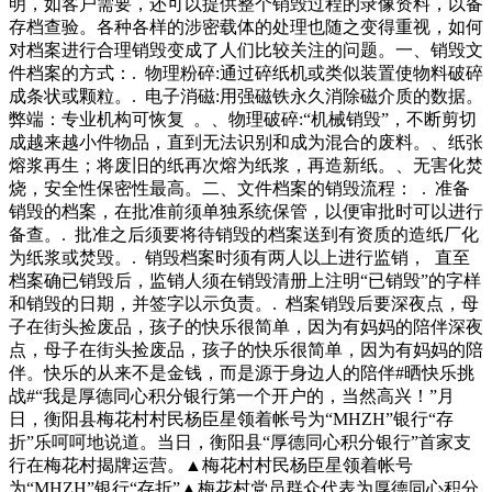
明，如客户需要，还可以提供整个销毁过程的录像资料，以备
存档查验。各种各样的涉密载体的处理也随之变得重视，如何
对档案进行合理销毁变成了人们比较关注的问题。一、销毁文
件档案的方式：. 物理粉碎:通过碎纸机或类似装置使物料破碎
成条状或颗粒。. 电子消磁:用强磁铁永久消除磁介质的数据。
弊端：专业机构可恢复 。、物理破碎:“机械销毁”，不断剪切
成越来越小件物品，直到无法识别和成为混合的废料。、纸张
熔浆再生；将废旧的纸再次熔为纸浆，再造新纸。、无害化焚
烧，安全性保密性最高。二、文件档案的销毁流程： . 准备
销毁的档案，在批准前须单独系统保管，以便审批时可以进行
备查。. 批准之后须要将待销毁的档案送到有资质的造纸厂化
为纸浆或焚毁。. 销毁档案时须有两人以上进行监销， 直至
档案确已销毁后，监销人须在销毁清册上注明“已销毁”的字样
和销毁的日期，并签字以示负责。. 档案销毁后要深夜点，母
子在街头捡废品，孩子的快乐很简单，因为有妈妈的陪伴深夜
点，母子在街头捡废品，孩子的快乐很简单，因为有妈妈的陪
伴。快乐的从来不是金钱，而是源于身边人的陪伴#晒快乐挑
战#“我是厚德同心积分银行第一个开户的，当然高兴！”月
日，衡阳县梅花村村民杨臣星领着帐号为“MHZH”银行“存
折”乐呵呵地说道。当日，衡阳县“厚德同心积分银行”首家支
行在梅花村揭牌运营。▲梅花村村民杨臣星领着帐号
为“MHZH”银行“存折”▲梅花村党员群众代表为厚德同心积分