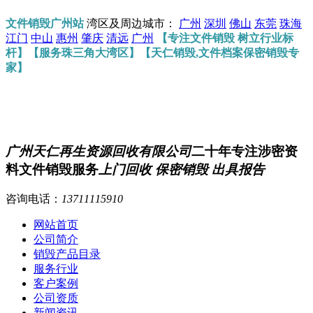
文件销毁广州站
湾区及周边城市：
广州
深圳
佛山
东莞
珠海
江门
中山
惠州
肇庆
清远
广州
【专注文件销毁 树立行业标
杆】【服务珠三角大湾区】【天仁销毁,文件档案保密销毁专
家】
广州天仁再生资源回收有限公司
二十年专注涉密资
料文件销毁服务
上门回收 保密销毁 出具报告
咨询电话：
13711115910
网站首页
公司简介
销毁产品目录
服务行业
客户案例
公司资质
新闻资讯