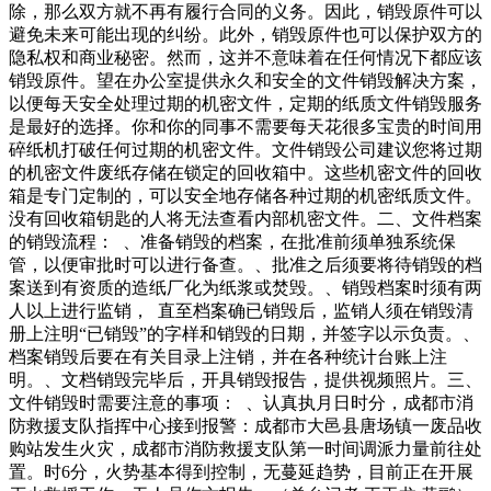
除，那么双方就不再有履行合同的义务。因此，销毁原件可以
避免未来可能出现的纠纷。此外，销毁原件也可以保护双方的
隐私权和商业秘密。然而，这并不意味着在任何情况下都应该
销毁原件。望在办公室提供永久和安全的文件销毁解决方案，
以便每天安全处理过期的机密文件，定期的纸质文件销毁服务
是最好的选择。你和你的同事不需要每天花很多宝贵的时间用
碎纸机打破任何过期的机密文件。文件销毁公司建议您将过期
的机密文件废纸存储在锁定的回收箱中。这些机密文件的回收
箱是专门定制的，可以安全地存储各种过期的机密纸质文件。
没有回收箱钥匙的人将无法查看内部机密文件。二、文件档案
的销毁流程： 、准备销毁的档案，在批准前须单独系统保
管，以便审批时可以进行备查。、批准之后须要将待销毁的档
案送到有资质的造纸厂化为纸浆或焚毁。、销毁档案时须有两
人以上进行监销， 直至档案确已销毁后，监销人须在销毁清
册上注明“已销毁”的字样和销毁的日期，并签字以示负责。、
档案销毁后要在有关目录上注销，并在各种统计台账上注
明。、文档销毁完毕后，开具销毁报告，提供视频照片。三、
文件销毁时需要注意的事项： 、认真执月日时分，成都市消
防救援支队指挥中心接到报警：成都市大邑县唐场镇一废品收
购站发生火灾，成都市消防救援支队第一时间调派力量前往处
置。时6分，火势基本得到控制，无蔓延趋势，目前正在开展